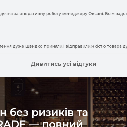
ячна за оперативну роботу менеджеру Оксані. Всім задово
лення дуже швидко приняли,і відправили.Якістю товара д
Дивитись усі відгуки
н без ризиків та
TRADE — повний