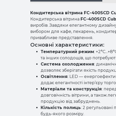
Кондитерська вітрина FC-400SCD C
Кондитерська вітрина
FC-400SCD Cub
виробів. Завдяки елегантному дизайну
вибором для кафе, пекарень, кондитерсь
привабливе представлення.
Основні характеристики:
Температурний режим
: +2°C...
та інших солодощів, що потребуют
Система охолодження
: динаміч
дозволяє зберігати якість продукці
Освітлення
: LED — енергоефекти
додає елегантності інтер’єру торг
Матеріали та конструкція
: пере
довговічність вітрини, а також ле
продукцію від забруднень.
Кількість полиць
: 2 регульован
будь-якого розміру.