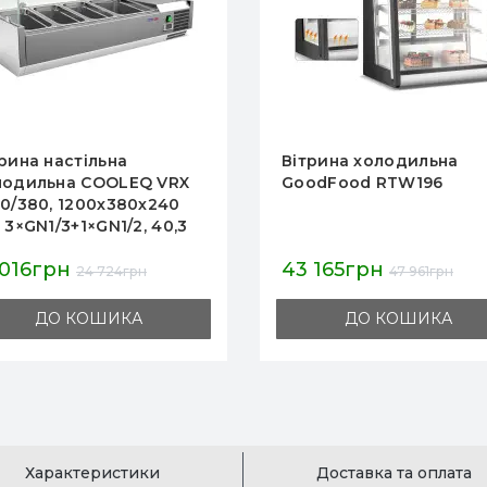
ітрина холодильна
Вітрина настільна
oodFood RTW196
холодильна COOLEQ 
2000/330 — 10×GN1/4,
+8°C, 2000×330×240 м
міс гарантії, для
3 165грн
26 392грн
ресторанів і магазин
47 961грн
31 049грн
ДО КОШИКА
ДО КОШИКА
Характеристики
Доставка та оплата