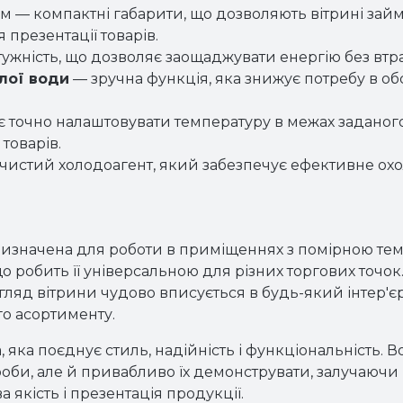
мм — компактні габарити, що дозволяють вітрині зай
презентації товарів.
отужність, що дозволяє заощаджувати енергію без втр
лої води
— зручна функція, яка знижує потребу в об
 точно налаштовувати температуру в межах заданог
товарів.
чистий холодоагент, який забезпечує ефективне ох
ризначена для роботи в приміщеннях з помірною т
що робить її універсальною для різних торгових точок
ляд вітрини чудово вписується в будь-який інтер'єр
о асортименту.
, яка поєднує стиль, надійність і функціональність.
оби, але й привабливо їх демонструвати, залучаючи 
а якість і презентація продукції.