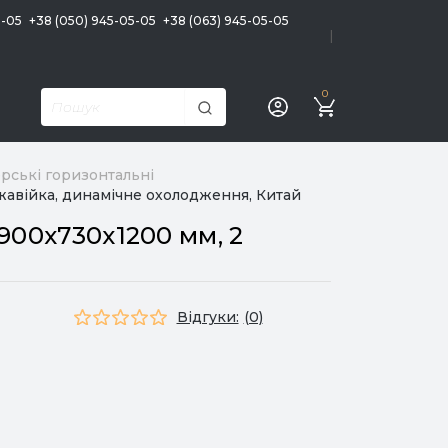
5-05
+38 (050) 945-05-05
+38 (063) 945-05-05
|
0
рські горизонтальні
жавійка, динамічне охолодження, Китай
900х730х1200 мм, 2
Відгуки:
(0)