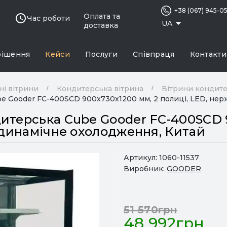
+38 (067) 945-0
Оплата та
Час роботи
UA
доставка
рішення
Кейси
Послуги
Співпраця
Контакти
ні вітрини
Кондитерська вітрина
Вітрини кондите
e Gooder FC-400SCD 900х730х1200 мм, 2 полиці, LED, нер
итерська Cube Gooder FC-400SCD 
, динамічне охолодження, Китай
Артикул:
1060-11537
Виробник:
GOODER
51 570грн
48 992грн