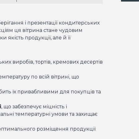
ерігання і презентації кондитерських
кціям ця вітрина стане чудовим
 якість продукції, але й її
ьких виробів, тортів, кремових десертів
мпературу по всій вітрині, що
бить їх привабливими для покупців та
і
, що забезпечує міцність і
имальні температурні умови та захищає
 оптимального розміщення продукції