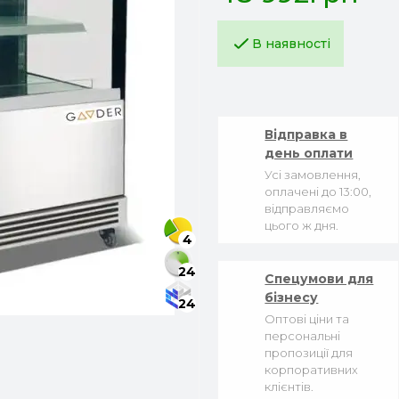
В наявності
Відправка в
день оплати
Усі замовлення,
оплачені до 13:00,
відправляємо
цього ж дня.
4
24
Спецумови для
бізнесу
24
Оптові ціни та
персональні
пропозиції для
корпоративних
клієнтів.