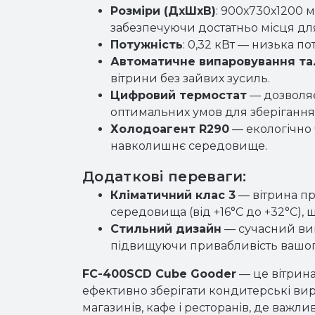
Розміри (ДхШхВ)
: 900х730х1200 
забезпечуючи достатньо місця для 
Потужність
: 0,32 кВт — низька п
Автоматичне випаровування та
вітрини без зайвих зусиль.
Цифровий термостат
— дозволяє
оптимальних умов для зберігання 
Холодоагент R290
— екологічно 
навколишнє середовище.
Додаткові переваги:
Кліматичний клас 3
— вітрина п
середовища (від +16°C до +32°C), 
Стильний дизайн
— сучасний виг
підвищуючи привабливість вашог
FC-400SCD Cube Gooder
— це вітрина
ефективно зберігати кондитерські вир
магазинів, кафе і ресторанів, де важлив