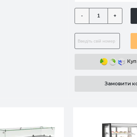
-
+
Куп
Замовити к