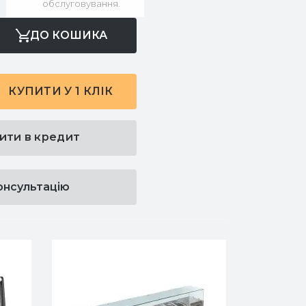
обслуговування.
ДО КОШИКА
КУПИТИ У 1 КЛІК
ити в кредит
онсультацію