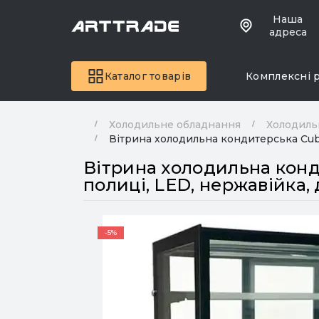
Наша
адреса
Каталог товарів
Комплексні 
Холодильне обладнання
Холодиль
Вітрина холодильна кондитерська Cub
Вітрина холодильна конд
полиці, LED, нержавійка
-5%