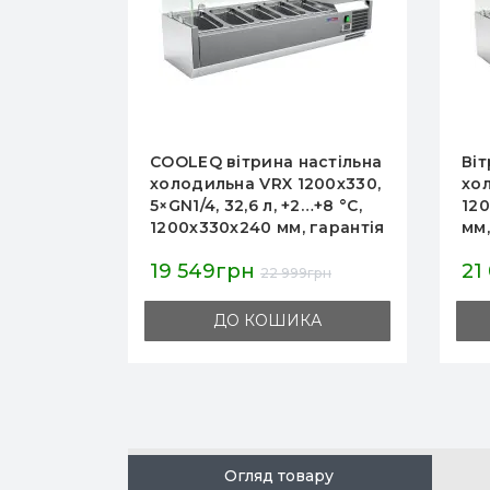
настільна
Вітрина настільна
В
1200х330,
холодильна COOLEQ VRX
G
+2…+8 °C,
1200/380, 1200х380х240
, гарантія
мм, 3×GN1/3+1×GN1/2, 40,3
л, +2…+8 °C, 12 міс, КНР,
21 016грн
4
для кафе/ресторану/
99грн
24 724грн
магазину
ИКА
ДО КОШИКА
Огляд товару