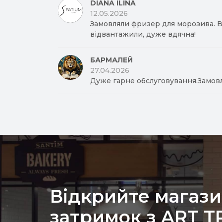
DIANA ILINA
12.05.2026
Замовляли фризер для морозива. Вд
відвантажили, дуже вдячна!
БАРМАЛЕЙ
27.04.2026
Дуже гарне обслуговування.Замов
Відкрийте магази
затримок з ART 