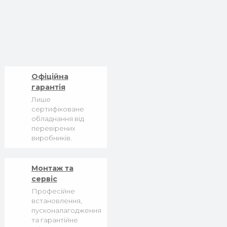
Офіційна
гарантія
Лише
сертифіковане
обладнання від
перевірених
виробників.
Монтаж та
сервіс
Професійне
встановлення,
пусконалагодження
та гарантійне