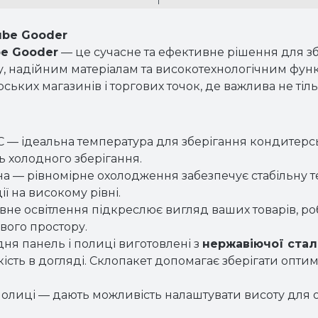
ube Gooder
e Gooder
— це сучасне та ефективне рішення для зб
, надійним матеріалам та високотехнологічним фун
ких магазинів і торгових точок, де важлива не тільки
+8°C — ідеальна температура для зберігання кондитерс
ь холодного зберігання.
на — рівномірне охолодження забезпечує стабільну те
ї на високому рівні.
вне освітлення підкреслює вигляд ваших товарів, ро
ового простору.
дня панель і полиці виготовлені з
нержавіючої стал
гкість в догляді. Склопакет допомагає зберігати опт
і полиці — дають можливість налаштувати висоту для