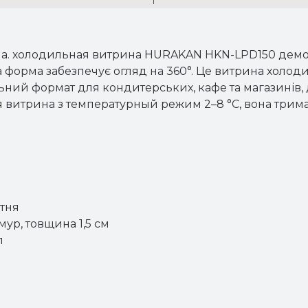
ма. холодильная витрина HURAKAN HKN-LPD150 демонс
 форма забезпечує огляд на 360°. Це витрина холодил
ний формат для кондитерських, кафе та магазинів, 
я витрина з температурный режим 2–8 °C, вона трим
утня
мур, товщина 1,5 см
л