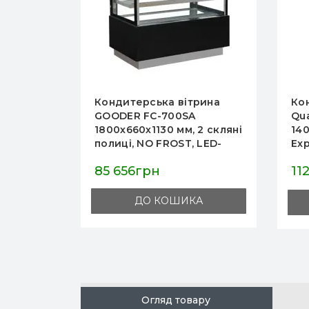
Кондитерська вітрина
Ко
на
GOODER FC-700SA
Qua
50
1800х660х1130 мм, 2 скляні
14
 чорна,
полиці, NO FROST, LED-
Exp
арт.
підсвітка, охолодження
ко
85 656грн
11
0 мм,
R290, Китай
вб
грн
их
ДО КОШИКА
А
Огляд товару