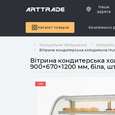
Наша
адреса
Каталог товарів
Комплексні 
Холодильне обладнання
Холодиль
Вітрина кондитерська холодильна Hurak
Вітрина кондитерська хол
900×670×1200 мм, біла, ш
-15%