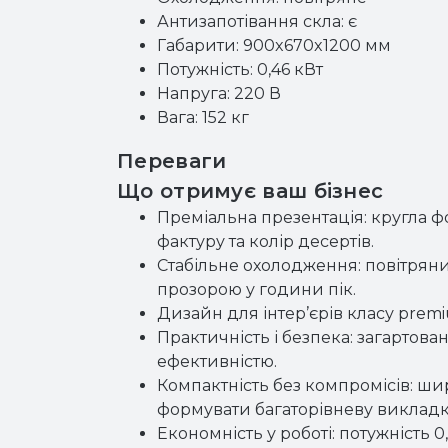
Антизапотівання скла: є
Габарити: 900x670x1200 мм
Потужність: 0,46 кВт
Напруга: 220 В
Вага: 152 кг
Переваги
Що отримує ваш бізнес
Преміальна презентація: кругла ф
фактуру та колір десертів.
Стабільне охолодження: повітряний
прозорою у години пік.
Дизайн для інтер’єрів класу prem
Практичність і безпека: загартова
ефективністю.
Компактність без компромісів: шир
формувати багаторівневу викладк
Економність у роботі: потужність 