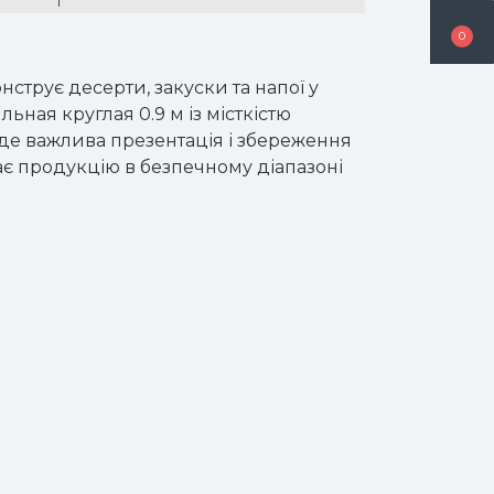
0
трує десерти, закуски та напої у
ьная круглая 0.9 м із місткістю
де важлива презентація і збереження
ає продукцію в безпечному діапазоні