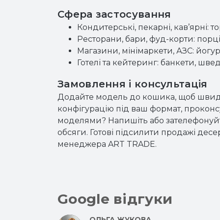
Сфера застосування
Кондитерські, пекарні, кав’ярні: тор
Ресторани, бари, фуд-корти: порці
Магазини, мінімаркети, АЗС: йогурти
Готелі та кейтеринг: банкети, шведс
Замовлення і консультація
Додайте модель до кошика, щоб швид
конфігурацію під ваш формат, проконс
моделями? Напишіть або зателефонуйт
обсяги. Готові підсилити продажі дес
менеджера ART TRADE.
Google відгуки
ОЛЬГА ЖУКОВА