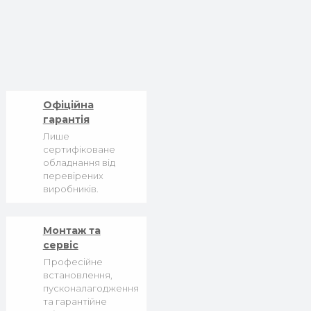
Офіційна
гарантія
Лише
сертифіковане
обладнання від
перевірених
виробників.
Монтаж та
сервіс
Професійне
встановлення,
пусконалагодження
та гарантійне