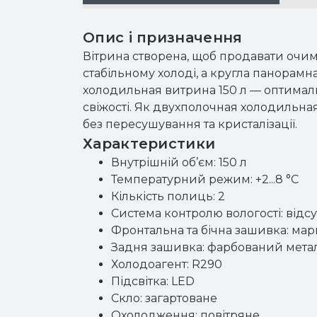
Опис і призначення
Вітрина створена, щоб продавати очи
стабільному холоді, а кругла панорамна
холодильная витрина 150 л — оптималь
свіжості. Як двухполочная холодильна
без пересушування та кристалізації.
Характеристики
Внутрішній об’єм: 150 л
Температурний режим: +2...8 °C
Кількість полиць: 2
Система контролю вологості: відс
Фронтальна та бічна зашивка: мар
Задня зашивка: фарбований мета
Холодоагент: R290
Підсвітка: LED
Скло: загартоване
Охолодження: повітряне