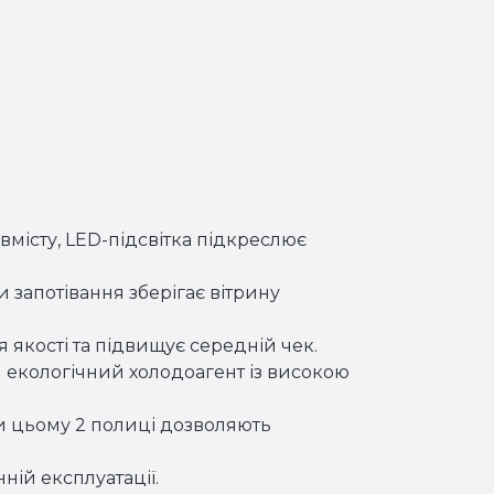
вмісту, LED-підсвітка підкреслює
 запотівання зберігає вітрину
 якості та підвищує середній чек.
ий екологічний холодоагент із високою
при цьому 2 полиці дозволяють
ній експлуатації.