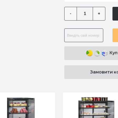
-
+
Куп
Замовити к