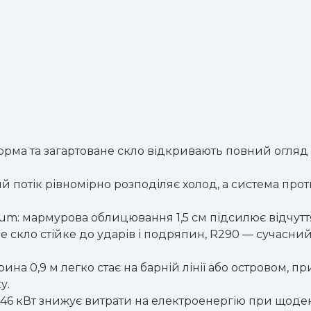
орма та загартоване скло відкривають повний огляд 
 потік рівномірно розподіляє холод, а система проти
ium: мармурова облицювання 1,5 см підсилює відчуття
не скло стійке до ударів і подряпин, R290 — сучасн
ина 0,9 м легко стає на барній лінії або островом, 
у.
0,46 кВт знижує витрати на електроенергію при щоден