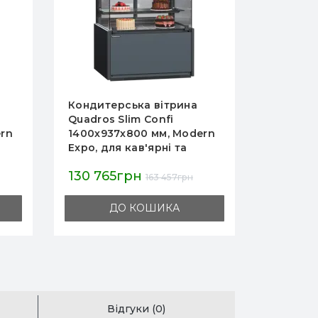
Кондитерська вітрина
Вітрина
Quadros Slim Confi
холодил
rn
1400х937х800 мм, Modern
LPD210 
Expo, для кав'ярні та
1200×670
кондитерської, виносний
R290 ди
130 765грн
63 353
агрегат
охолодж
163 457грн
мармур,
ДО КОШИКА
Відгуки (0)