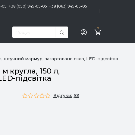
5-05
+38 (050) 945-05-05
+38 (063) 945-05-05
|
0
а, штучний мармур, загартоване скло, LED-підсвітка
 кругла, 150 л,
LED-підсвітка
Відгуки:
(0)