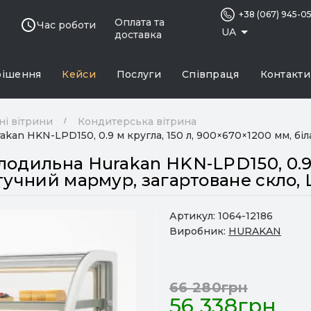
+38 (067) 945-0
Оплата та
Час роботи
UA
доставка
рішення
Кейси
Послуги
Співпраця
Контакти
ні вітрини
Кондитерська вітрина
an HKN-LPD150, 0.9 м кругла, 150 л, 900×670×1200 мм, біл
одильна Hurakan HKN-LPD150, 0.9 м
тучний мармур, загартоване скло, 
Артикул:
1064-12186
Виробник:
HURAKAN
66 280грн
56 338грн