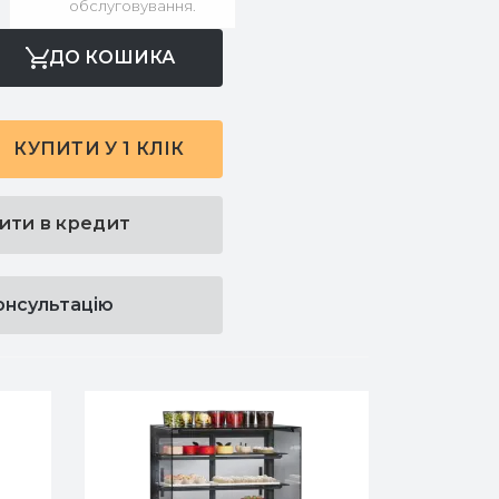
обслуговування.
ДО КОШИКА
КУПИТИ У 1 КЛІК
ити в кредит
онсультацію