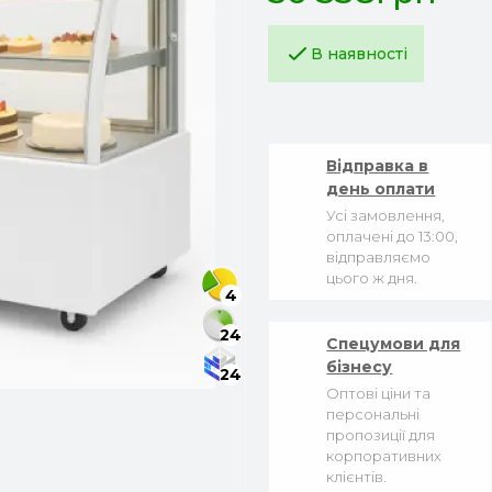
В наявності
Відправка в
день оплати
Усі замовлення,
оплачені до 13:00,
відправляємо
цього ж дня.
4
24
Спецумови для
бізнесу
24
Оптові ціни та
персональні
пропозиції для
корпоративних
клієнтів.