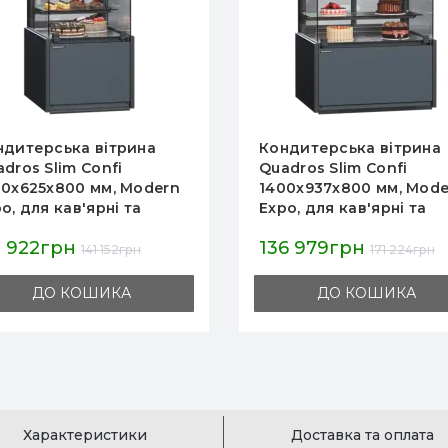
ндитерська вітрина
Кондитерська вітрина
dros Slim Confi
Quadros Slim Confi
00х625х800 мм, Modern
1400х937х800 мм, Mode
o, для кав'ярні та
Expo, для кав'ярні та
ндитерської,
кондитерської,
2 922грн
136 979грн
удований агрегат
вбудований агрегат
141 152грн
171 224грн
ДО КОШИКА
ДО КОШИКА
Характеристики
Доставка та оплата