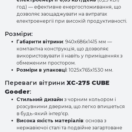
електроенергії 6,03 кВт/день
(0,25 кВт/
год) — ефективне енергоспоживання, що
дозволяє заощаджувати на витратах
електроенергії при високій продуктивності.
Розміри:
Габарити вітрини
: 940x686x1415 мм —
компактна конструкція, що дозволяє
використовувати її навіть у приміщеннях з
обмеженим простором.
Розміри в упаковці
: 1025x765x1530 мм.
Переваги вітрини
XC-275 CUBE
Gooder
:
Стильний дизайн
з чорним кольором і
розсувними дверима, що легко впишеться
в будь-який інтер'єр.
Висока якість матеріалів
: основа з
нержавіючої сталі та подвійне загартоване