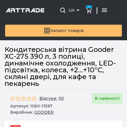
0
|
UA
Каталог товарів
Кондитерська вітрина Gooder
XC-275 390 л, 3 полиці,
динамічне охолодження, LED-
підсвітка, колеса, +2…+10°C,
скляні двері, для кафе та
пекарень
Відгуки:
(0)
В наявності
Артикул:
1060-11597
Виробник:
GOODER