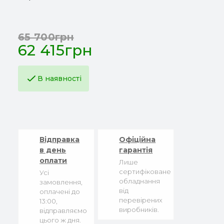
65 700грн
62 415грн
В наявності
Відправка
Офіційна
в день
гарантія
оплати
Лише
сертифіковане
Усі
обладнання
замовлення,
від
оплачені до
перевірених
13:00,
виробників.
відправляємо
цього ж дня.