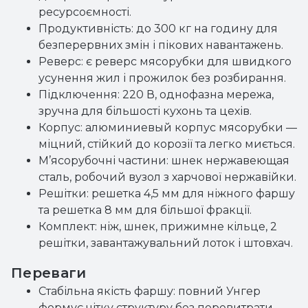
ресурсоємності.
Продуктивність: до 300 кг на годину для
безперервних змін і пікових навантажень.
Реверс: є реверс мясорубки для швидкого
усунення жил і прожилок без розбирання.
Підключення: 220 В, однофазна мережа,
зручна для більшості кухонь та цехів.
Корпус: алюминиевый корпус мясорубки —
міцний, стійкий до корозії та легко миється.
М’ясорубочні частини: шнек нержавеющая
сталь, робочий вузол з харчової нержавійки.
Решітки: решетка 4,5 мм для ніжного фаршу
та решетка 8 мм для більшої фракції.
Комплект: ніж, шнек, прижимне кільце, 2
решітки, завантажувальний лоток і штовхач.
Переваги
Стабільна якість фаршу: повний Унгер
формує чітку структуру без перевитрати