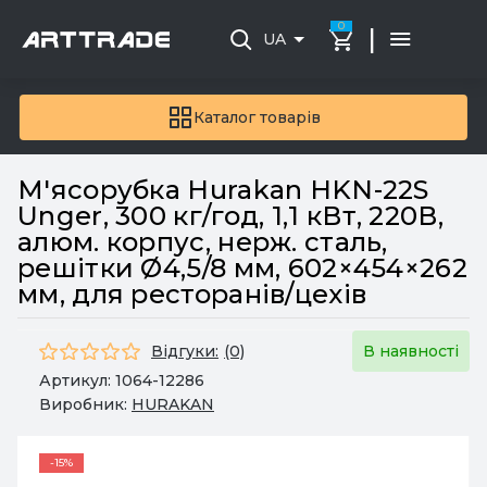
0
|
UA
Каталог товарів
М'ясорубка Hurakan HKN-22S
Unger, 300 кг/год, 1,1 кВт, 220В,
алюм. корпус, нерж. сталь,
решітки Ø4,5/8 мм, 602×454×262
мм, для ресторанів/цехів
Відгуки:
(0)
В наявності
Артикул:
1064-12286
Виробник:
HURAKAN
-15%