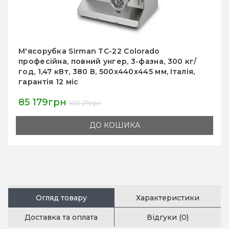
М'ясорубка APACH ATS 22 UT, 300 кг/год,
Unger, 1,1 кВт, 1Ф 220 В, решітки Ø10/8/6 мм,
реверс, корпус нерж.сталь, 470×240×510, для
ресторанів
54 365грн
63 959грн
ДО КОШИКА
Огляд товару
Характеристики
Доставка та оплата
Відгуки (0)