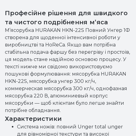
Професійне рішення для швидкого
та чистого подрібнення м’яса
М’ясорубка HURAKAN HKN-22S Повний Унгер 1Ф
створена для щоденної інтенсивної роботи у
виробництві та HoReCa. Якщо вам потрібна
стабільна подача фаршу без перегріву і простоїв,
ця модель стане надійною основою процесу. У
тексті нижче ми свідомо використовуємо
пошукові формулювання: мясорубка HURAKAN
HKN-22S, мясорубка унгер 300 кг/ч,
коммерческая мясорубка 300 кг/ч, однофазная
мясорубка 220 В, алюминиевый корпус
мясорубки — щоб клієнтам було легше знайти
потрібне обладнання.
Характеристики
Система ножів: повний Unger total unger
для рівномірної текстури та високої