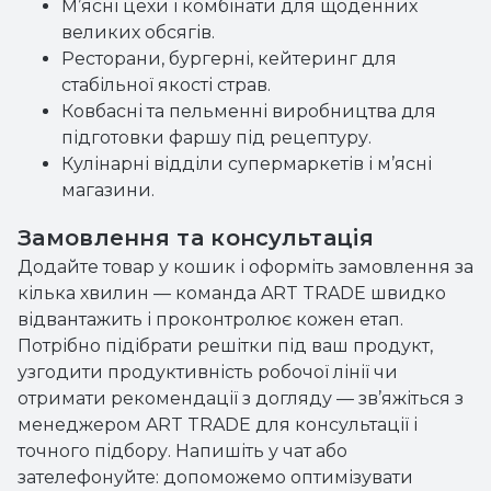
М’ясні цехи і комбінати для щоденних
великих обсягів.
Ресторани, бургерні, кейтеринг для
стабільної якості страв.
Ковбасні та пельменні виробництва для
підготовки фаршу під рецептуру.
Кулінарні відділи супермаркетів і м’ясні
магазини.
Замовлення та консультація
Додайте товар у кошик і оформіть замовлення за
кілька хвилин — команда ART TRADE швидко
відвантажить і проконтролює кожен етап.
Потрібно підібрати решітки під ваш продукт,
узгодити продуктивність робочої лінії чи
отримати рекомендації з догляду — зв’яжіться з
менеджером ART TRADE для консультації і
точного підбору. Напишіть у чат або
зателефонуйте: допоможемо оптимізувати