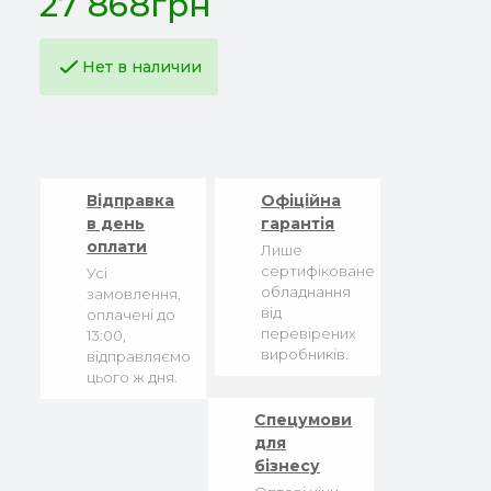
27 868грн
Нет в наличии
Відправка
Офіційна
в день
гарантія
оплати
Лише
сертифіковане
Усі
обладнання
замовлення,
від
оплачені до
перевірених
13:00,
виробників.
відправляємо
цього ж дня.
Спецумови
для
бізнесу