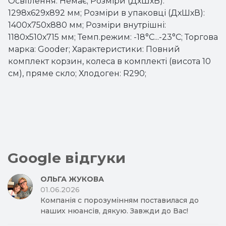
Освітлення: Немає; Розміри (ДхШхВ):
1298х629х892 мм; Розміри в упаковці (ДхШхВ):
1400х750х880 мм; Розміри внутрішні:
1180х510х715 мм; Темп.режим: -18°C...-23°C; Торгова
марка: Gooder; Характеристики: Повний
комплект корзин, колеса в комплекті (висота 10
см), пряме скло; Хлодоген: R290;
Google відгуки
ОЛЬГА ЖУКОВА
01.06.2026
Компанія с порозумінням поставилася до
наших нюансів, дякую. Завжди до Вас!