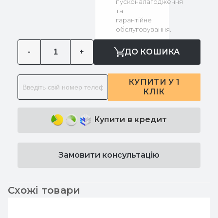
пусконалагодження
та
гарантійне
обслуговування.
-
+
ДО КОШИКА
КУПИТИ У 1
КЛІК
Купити в кредит
Замовити консультацію
Схожі товари