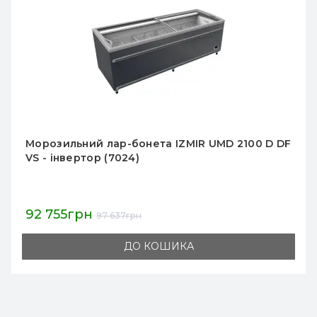
Морозильний лар-бонета IZMIR UMD 2100 D DF
(7024)
79 592грн
83 781грн
ДО КОШИКА