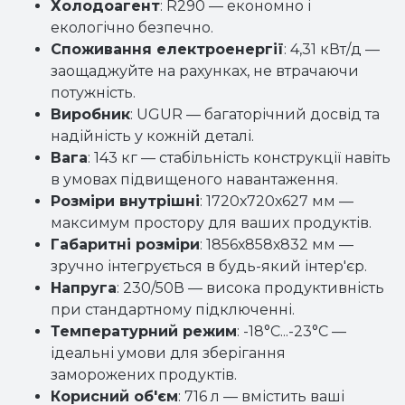
Холодоагент
: R290 — економно і
екологічно безпечно.
Споживання електроенергії
: 4,31 кВт/д —
заощаджуйте на рахунках, не втрачаючи
потужність.
Виробник
: UGUR — багаторічний досвід та
надійність у кожній деталі.
Вага
: 143 кг — стабільність конструкції навіть
в умовах підвищеного навантаження.
Розміри внутрішні
: 1720х720х627 мм —
максимум простору для ваших продуктів.
Габаритні розміри
: 1856х858х832 мм —
зручно інтегрується в будь-який інтер'єр.
Напруга
: 230/50В — висока продуктивність
при стандартному підключенні.
Температурний режим
: -18°C...-23°C —
ідеальні умови для зберігання
заморожених продуктів.
Корисний об'єм
: 716 л — вмістить ваші