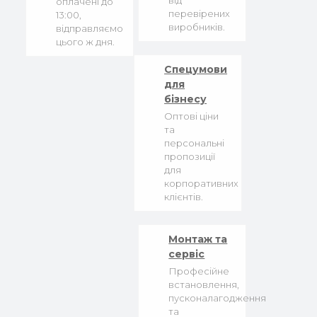
від
оплачені до
перевірених
13:00,
виробників.
відправляємо
цього ж дня.
Спецумови
для
бізнесу
Оптові ціни
та
персональні
пропозиції
для
корпоративних
клієнтів.
Монтаж та
сервіс
Професійне
встановлення,
пусконалагодження
та