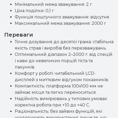
Мінімальний межа зважування: 2 г
Ціна поділки: 0,1 г
Функція поштучного зважування: відсутня
Максимальний межа зважування: 2000 г
Переваги
Точне дозування до десятої грама: стабільна
якість страв і виробів без перезважувань.
Оптимальний діапазон 2–2000 г: від спецій
і кави до невеликих порцій тіста та
пакунків.
Комфорт у роботі: читабельний LCD-
дисплей з миттєвим відгуком показників.
Компактність: платформа 100х100 мм не
займає місця та легко переноситься.
Надійність вимірювань у типових умовах:
коректна робота при +10 до +40 С.
Раціональність: без зайвих функцій, які
ускладнюють використання; лише те, що