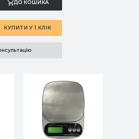
ДО КОШИКА
КУПИТИ У 1 КЛІК
онсультацію