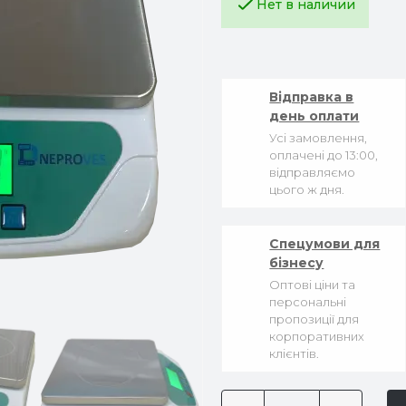
Нет в наличии
Відправка в
день оплати
Усі замовлення,
оплачені до 13:00,
відправляємо
цього ж дня.
Спецумови для
бізнесу
Оптові ціни та
персональні
пропозиції для
корпоративних
клієнтів.