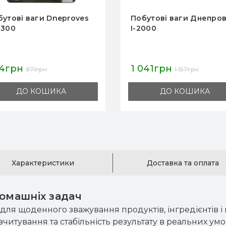
бутові ваги Днепровес
Кухонні побутові ваги
000
Днепровес ДН
041грн
690грн
1 157грн
767грн
ДО КОШИКА
ДО КОШИКА
Характеристики
Доставка та оплата
домашніх задач
я щоденного зважування продуктів, інгредієнтів і п
зчитування та стабільність результату в реальних умо