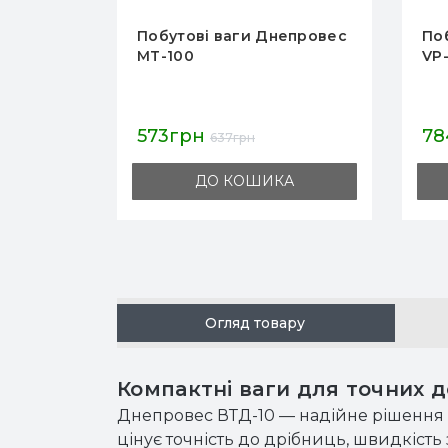
епровес
Побутові ваги Dneproves
По
VP-300
I-2
784грн
1 
871грн
А
ДО КОШИКА
Огляд товару
Компактні ваги для точних 
Днепровес ВТД-10 — надійне рішення дл
цінує точність до дрібниць, швидкість 