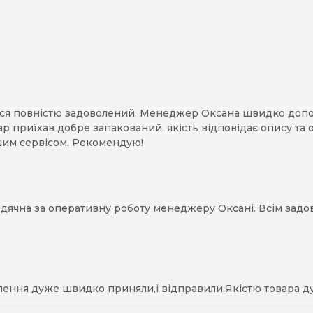
ся повністю задоволений. Менеджер Оксана швидко допомо
ар приїхав добре запакований, якість відповідає опису та
им сервісом. Рекомендую!
ячна за оперативну роботу менеджеру Оксані. Всім задово
лення дуже швидко приняли,і відправили.Якістю товара д