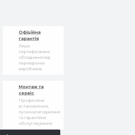
Офіційна
гарантія
Лише
сертифіковане
обладнання від
перевірених
виробників.
Монтаж та
сервіс
Професійне
встановлення,
пусконалагодження
та гарантійне
обслуговування.