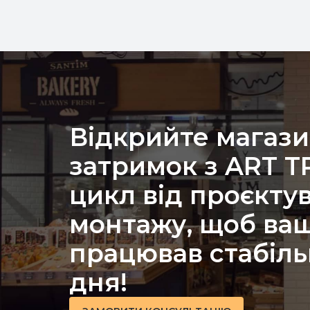
Відкрийте магази
затримок з ART 
цикл від проєкту
монтажу, щоб ваш
працював стабіль
дня!