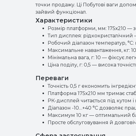
точки продажу. Ці Побутові ваги допома
зайвий функціонал.
Характеристики
Розмір платформи, мм: 175х210 — з
Тип дисплея: рідкокристалічний —
Робочий діапазон температур, °C: в
Максимальне навантаження, кг: 1
Мінімальна вага, г: 10 — фіксує лег
Ціна поділу, г: 0,5 — висока точні
Переваги
Точність 0,5 г економить інгредіє
Платформа 175х210 мм тримає стабі
РК-дисплей читається під кутом і
Діапазон -10…+40 °C дозволяє пра
Максимум 10 кг — оптимальний ба
Просте обслуговування й довговіч
Сфера застосування