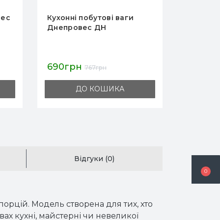
Побутові ваги Днепровес
Побутов
ВП-2101
FA-200
690грн
878гр
767грн
ДО КОШИКА
Відгуки (0)
0
орцій. Модель створена для тих, хто
вах кухні, майстерні чи невеликої