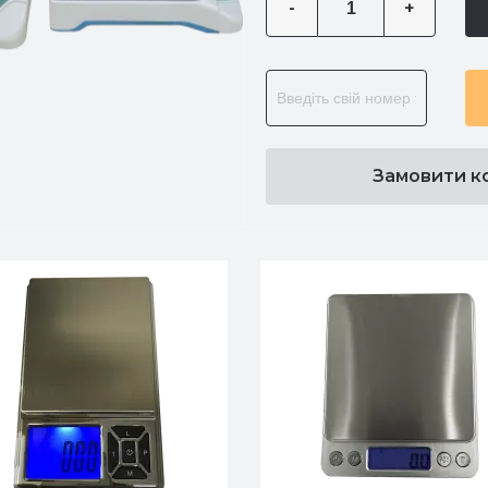
-
+
Замовити к