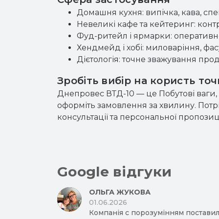
Домашня кухня: випічка, кава, спе
Невеликі кафе та кейтеринг: контр
Фуд-ритейл і ярмарки: оперативн
Хендмейд і хобі: миловаріння, фа
Дієтологія: точне зважування про
Зробіть вибір на користь точ
Днепровес ВТД-10 — це Побутові ваги, 
оформіть замовлення за хвилину. Потр
консультації та персональної пропози
Google відгуки
ОЛЬГА ЖУКОВА
01.06.2026
Компанія с порозумінням поставил