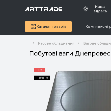
Наша
адреса
Каталог товарів
Комплексні 
Касове обладнання
Вагове облад
Побутові ваги Днепровес
-10%
Продано