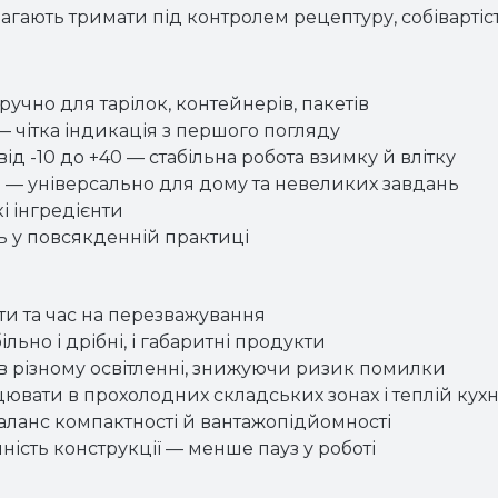
гають тримати під контролем рецептуру, собівартість
ручно для тарілок, контейнерів, пакетів
 чітка індикація з першого погляду
ід -10 до +40 — стабільна робота взимку й влітку
0 — універсально для дому та невеликих завдань
кі інгредієнти
сть у повсякденній практиці
нти та час на перезважування
льно і дрібні, і габаритні продукти
 в різному освітленні, знижуючи ризик помилки
цювати в прохолодних складських зонах і теплій кухн
ланс компактності й вантажопідйомності
ність конструкції — менше пауз у роботі