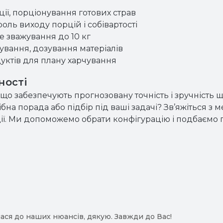
ції, порціонування готових страв
оль виходу порцій і собівартості
е зважування до 10 кг
сування, дозування матеріалів
дуктів для плану харчування
ності
що забезпечують прогнозовану точність і зручність 
ібна порада або підбір під ваші задачі? Зв’яжіться
ції. Ми допоможемо обрати конфігурацію і подбаємо 
ася до наших нюансів, дякую. Завжди до Вас!