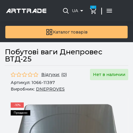
0
|
UA
Каталог товарів
Побутові ваги Днепровес
ВТД-25
Відгуки:
(0)
Нет в наличии
Артикул:
1066-11397
Виробник:
DNEPROVES
-10%
Продано