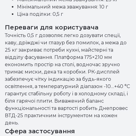
Мінімальний межа зважування: 10 г
Ціна поділки: 0,5 г
Переваги для користувача
Точність 0,5 г дозволяє легко дозувати спеції,
каву, дріжджі чи глазур без помилок, а межа до
25 кг закриває потреби кухні, майстерні та
відділу фасування. Платформа 175×210 мм
економить простір на столі, водночас зручно
тримає миски, дека та коробки. РК-дисплей
забезпечує чітку індикацію за будь-якого
освітлення, а температурний діапазон -10…+40 °C
гарантує стабільну роботу і в холодному складі, і
біля гарячої плити. Виважений баланс
функціональності та вартості робить Днепровес
ВТД-25 практичним інструментом на кожен
день.
Сфера застосування