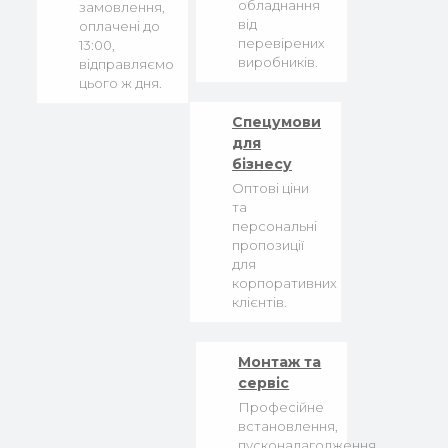
обладнання
замовлення,
від
оплачені до
перевірених
13:00,
виробників.
відправляємо
цього ж дня.
Спецумови
для
бізнесу
Оптові ціни
та
персональні
пропозиції
для
корпоративних
клієнтів.
Монтаж та
сервіс
Професійне
встановлення,
пусконалагодження