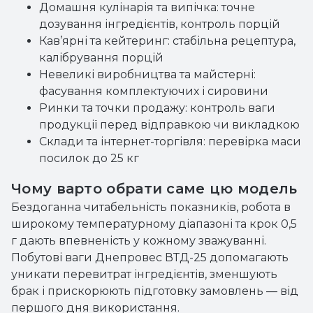
Домашня кулінарія та випічка: точне
дозування інгредієнтів, контроль порцій
Кав’ярні та кейтеринг: стабільна рецептура,
калібрування порцій
Невеликі виробництва та майстерні:
фасування комплектуючих і сировини
Ринки та точки продажу: контроль ваги
продукції перед відправкою чи викладкою
Склади та інтернет-торгівля: перевірка маси
посилок до 25 кг
Чому варто обрати саме цю модель
Бездоганна читабельність показників, робота в
широкому температурному діапазоні та крок 0,5
г дають впевненість у кожному зважуванні.
Побутові ваги Днепровес ВТД-25 допомагають
уникати перевитрат інгредієнтів, зменшують
брак і прискорюють підготовку замовлень — від
першого дня використання.