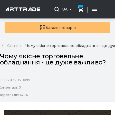
0
|
UA
Каталог товарів
Статті
Чому якісне торговельне обладнання - це д
Чому якісне торговельне
обладнання - це дуже важливо?
5.10.2022 15:00:19
Коментарі: 0
Перегляди: 1404