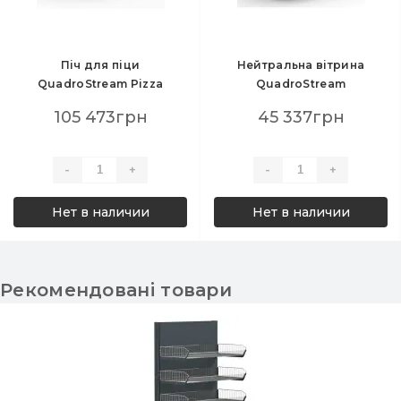
Піч для піци
Нейтральна вітрина
QuadroStream Pizza
QuadroStream
1250х1120х1150 мм, нерж.
937х1120х1150 мм, скло
105 473грн
45 337грн
викладка, пряме скло,
куб, викладка 900 мм,
-1...+5°C, Danfoss,
для магазинів і кафе,
вбудований агрегат
Danfoss R507/404
-
+
-
+
Нет в наличии
Нет в наличии
Рекомендовані товари