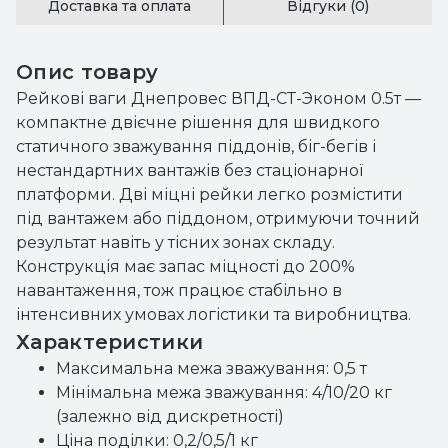
Доставка та оплата
Відгуки (0)
Опис товару
Рейкові ваги Днепровес ВПД-СТ-Эконом 0.5т —
компактне двієчне рішення для швидкого
статичного зважування піддонів, біг-бегів і
нестандартних вантажів без стаціонарної
платформи. Дві міцні рейки легко розмістити
під вантажем або піддоном, отримуючи точний
результат навіть у тісних зонах складу.
Конструкція має запас міцності до 200%
навантаження, тож працює стабільно в
інтенсивних умовах логістики та виробництва.
Характеристики
Максимальна межа зважування: 0,5 т
Мінімальна межа зважування: 4/10/20 кг
(залежно від дискретності)
Ціна поділки: 0,2/0,5/1 кг