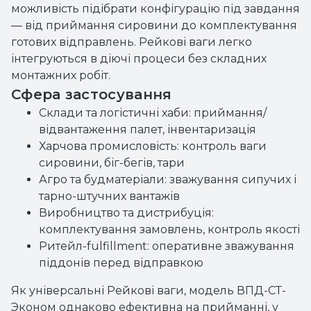
можливість підібрати конфігурацію під завдання
— від приймання сировини до комплектування
готових відправлень. Рейкові ваги легко
інтегруються в діючі процеси без складних
монтажних робіт.
Сфера застосування
Склади та логістичні хаби: приймання/
відвантаження палет, інвентаризація
Харчова промисловість: контроль ваги
сировини, біг-бегів, тари
Агро та будматеріали: зважування сипучих і
тарно-штучних вантажів
Виробництво та дистрибуція:
комплектування замовлень, контроль якості
Ритейл-fulfillment: оперативне зважування
піддонів перед відправкою
Як універсальні Рейкові ваги, модель ВПД-СТ-
Эконом однаково ефективна на прийманні, у