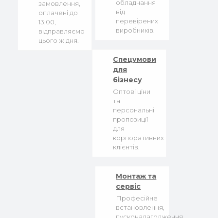
обладнання
замовлення,
від
оплачені до
перевірених
13:00,
виробників.
відправляємо
цього ж дня.
Спецумови
для
бізнесу
Оптові ціни
та
персональні
пропозиції
для
корпоративних
клієнтів.
Монтаж та
сервіс
Професійне
встановлення,
пусконалагодження