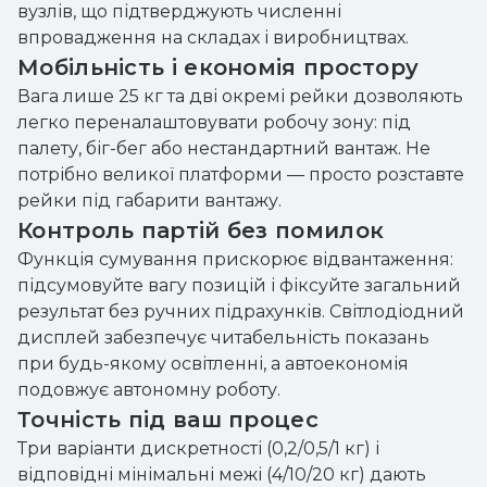
вузлів, що підтверджують численні
впровадження на складах і виробництвах.
Мобільність і економія простору
Вага лише 25 кг та дві окремі рейки дозволяють
легко переналаштовувати робочу зону: під
палету, біг-бег або нестандартний вантаж. Не
потрібно великої платформи — просто розставте
рейки під габарити вантажу.
Контроль партій без помилок
Функція сумування прискорює відвантаження:
підсумовуйте вагу позицій і фіксуйте загальний
результат без ручних підрахунків. Світлодіодний
дисплей забезпечує читабельність показань
при будь-якому освітленні, а автоекономія
подовжує автономну роботу.
Точність під ваш процес
Три варіанти дискретності (0,2/0,5/1 кг) і
відповідні мінімальні межі (4/10/20 кг) дають