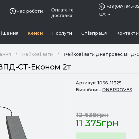
+38 (067) 945-0
Оплата та
Час роботи
UA
доставка
рішення
Кейси
Послуги
Співпраця
Контакти
нання
Рейкові ваги
Рейкові ваги Днепровес ВПД-С
ВПД-СТ-Економ 2т
Артикул:
1066-11325
Виробник:
DNEPROVES
12 639грн
11 375грн