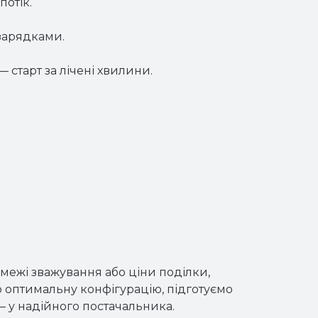
потік.
зарядками.
 старт за лічені хвилини.
межі зважування або ціни поділки,
о оптимальну конфігурацію, підготуємо
— у надійного постачальника.