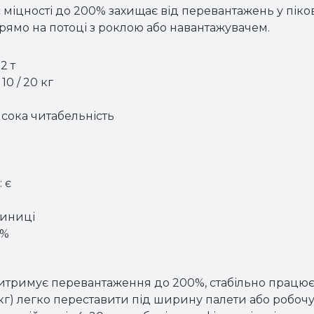
 міцності до 200% захищає від перевантажень у піко
рямо на потоці з роклою або навантажувачем.
2 т
0 / 20 кг
исока читабельність
 є
диниці
0%
итримує перевантаження до 200%, стабільно працює в
 кг) легко переставити під ширину палети або робочу