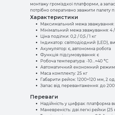
монтажу громіздкої платформи, а запас
потрібно оперативно зважити палету п
Характеристики
Максимальний межа зважування: 
Мінімальний межа зважування: 4 / 1
Ціна поділки: 0,2 / 0,5 / 1 кг
Індикатор: світлодіодний (LED), в
Акумулятор: є, автономна робота
Функція підсумовування: є
Робоча температура: -10…+40 °C
Автоматичний економний режим:
Маса комплекту: 25 кг
Габарити рейок: 1200×120 мм, 2 о
Запас від перевантаження: до 20
Переваги
Надійність у цифрах: платформа в
Маневреність: дві легкі рейки (25