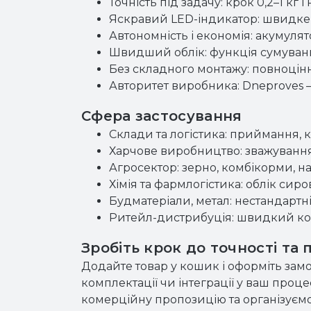
Точність під задачу: крок 0,2–1 кг 
Яскравий LED-індикатор: швидке з
Автономність і економія: акумул
Швидший облік: функція сумування
Без складного монтажу: повноцінн
Авторитет виробника: Dneproves —
Сфера застосування
Склади та логістика: приймання, 
Харчове виробництво: зважування с
Агросектор: зерно, комбікорми, нас
Хімія та фармлогістика: облік сиро
Будматеріали, метал: нестандартні 
Ритейл-дистрибуція: швидкий ко
Зробіть крок до точності та 
Додайте товар у кошик і оформіть зам
комплектації чи інтеграції у ваш про
комерційну пропозицію та організуємо 