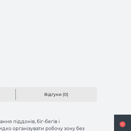
Відгуки (0)
я піддонів, біг-бегів і
0
дко організувати робочу зону без