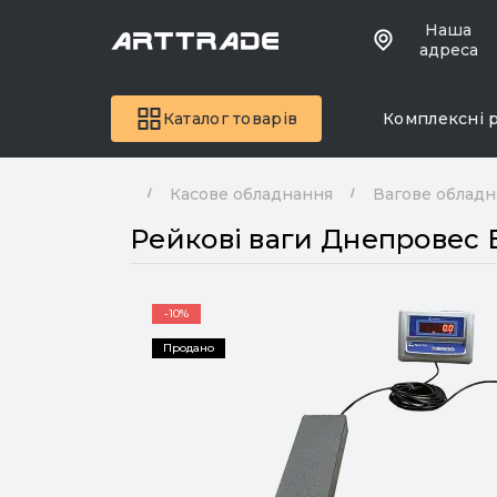
Наша
адреса
Каталог товарів
Комплексні 
Касове обладнання
Вагове облад
Рейкові ваги Днепровес 
-10%
Продано