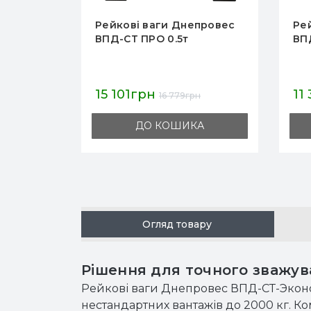
Рейкові ваги Днепровес
Ре
ВПД-СТ ПРО 0.5т
ВП
15 101грн
11
16 779грн
ДО КОШИКА
Огляд товару
Рішення для точного зважува
Рейкові ваги Днепровес ВПД-СТ-Эконом 
нестандартних вантажів до 2000 кг. К