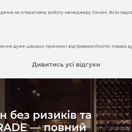
ячна за оперативну роботу менеджеру Оксані. Всім задово
лення дуже швидко приняли,і відправили.Якістю товара д
Дивитись усі відгуки
н без ризиків та
TRADE — повний