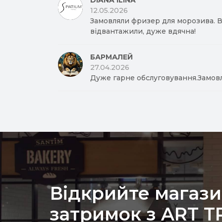
DIANA ILINA
12.05.2026
Замовляли фризер для морозива. Вд
відвантажили, дуже вдячна!
БАРМАЛЕЙ
27.04.2026
Дуже гарне обслуговування.Замов
Відкрийте магази
затримок з ART 