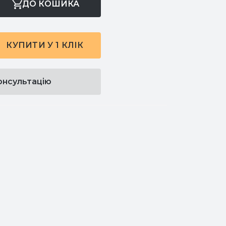
ДО КОШИКА
КУПИТИ У 1 КЛІК
онсультацію