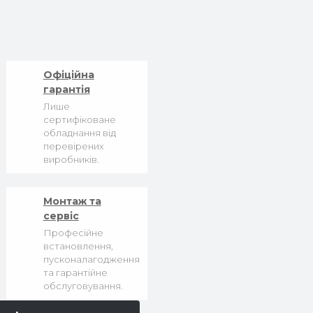
Офіційна
гарантія
Лише
сертифіковане
обладнання від
перевірених
виробників.
Монтаж та
сервіс
Професійне
встановлення,
пусконалагодження
та гарантійне
обслуговування.