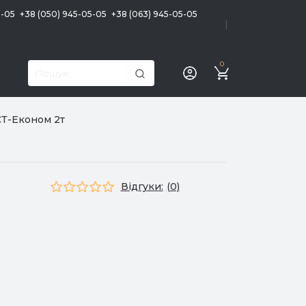
5-05
+38 (050) 945-05-05
+38 (063) 945-05-05
|
0
Т-Економ 2т
Відгуки:
(0)