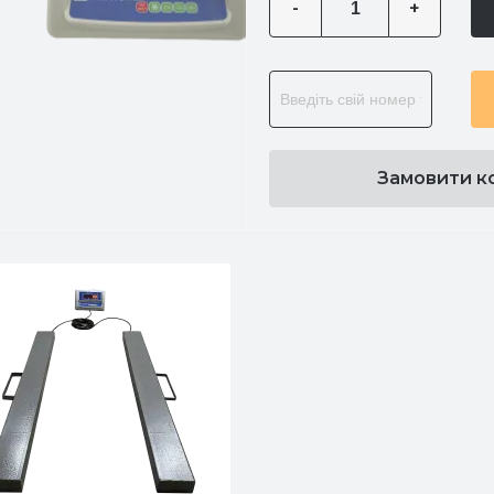
-
+
Замовити к