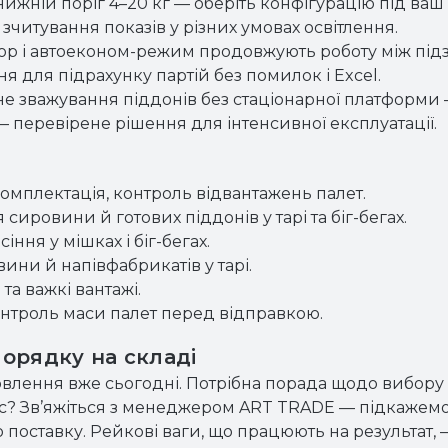
і нижній поріг 4–20 кг — оберіть конфігурацію під ваш 
читування показів у різних умовах освітлення.
ятор і автоеконом-режим продовжують роботу між під
 для підрахунку партій без помилок і Excel.
е зважування піддонів без стаціонарної платформи —
 перевірене рішення для інтенсивної експлуатації.
комплектація, контроль відвантажень палет.
ировини й готових піддонів у тарі та біг-бегах.
іння у мішках і біг-бегах.
вини й напівфабрикатів у тарі.
та важкі вантажі.
нтроль маси палет перед відправкою.
порядку на складі
овлення вже сьогодні. Потрібна порада щодо вибору 
цес? Зв’яжіться з менеджером ART TRADE — підкажем
поставку. Рейкові ваги, що працюють на результат, 