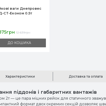
йкові ваги Днепровес
Д-СТ-Економ 0.5т
 375грн
12 639грн
ДО КОШИКА
Характеристики
Доставка та оплата
ння піддонів і габаритних вантажів
2т — це пара міцних рейок для статичного зважуванн
омпактний формат двох окремих секцій дозволяє шви