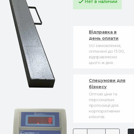
Нет в наличии
Відправка в
день оплати
Усі замовлення,
оплачені до 13:00,
відправляємо
цього ж дня.
Спецумови для
бізнесу
Оптові ціни та
персональні
пропозиції для
корпоративних
клієнтів.