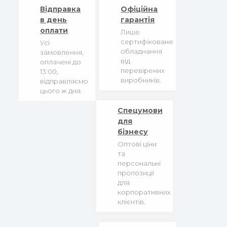
Відправка
Офіційна
в день
гарантія
оплати
Лише
сертифіковане
Усі
обладнання
замовлення,
від
оплачені до
перевірених
13:00,
виробників.
відправляємо
цього ж дня.
Спецумови
для
бізнесу
Оптові ціни
та
персональні
пропозиції
для
корпоративних
клієнтів.