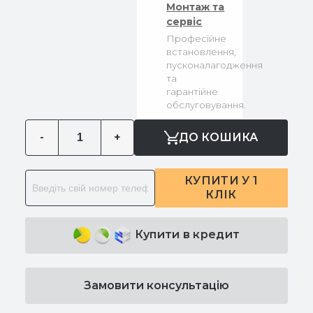
Монтаж та
сервіс
Професійне
встановлення,
пусконалагодження
та
гарантійне
обслуговування.
-
+
ДО КОШИКА
КУПИТИ У 1
КЛІК
Купити в кредит
Замовити консультацію