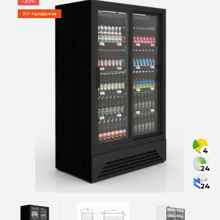
-20%
Хіт продажів
4
24
24