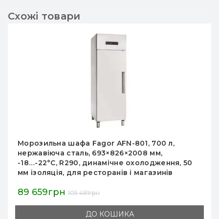
Схожі товари
Холодильна шафа Fagor AFP-1602, 1400 л,
нерж. сталь, R290, динамічне охолодження,
-2…+8°C, 1388×826×2008 мм, кл.4, для
професійної кухні
119 691грн
140 813грн
ДО КОШИКА