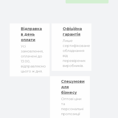
Відправка
Офіційна
в день
гарантія
оплати
Лише
сертифіковане
Усі
обладнання
замовлення,
від
оплачені до
перевірених
13:00,
виробників.
відправляємо
цього ж дня.
Спецумови
для
бізнесу
Оптові ціни
та
персональні
пропозиції