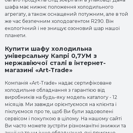
шафа має нижнє положення холодильного
агрегату, а також оснащений потужним, але в той
же час безпечним холодоагентом R290. Він
екологічний і не знищує озоновий шар нашої
планети.
Купити шафу холодильна
універсальну Капрі 0,7УМ з
нержавіючої сталі в інтернет-
магазині «Art-Trade»
Компанія «Art-Trade» надає сертифіковане
холодильне обладнання з гарантією від
виробників на будь-яку модель каталогу - 12
місяців. Ми завжди орієнтуємося на клієнта і
піклуємося про те, щоб Ви були задоволені
сервісом і покупкою в цілому. На нашому сайті
Ви часто можете зустріти різноманітні знижки та
акції на те чи інше обладнання, які приємно