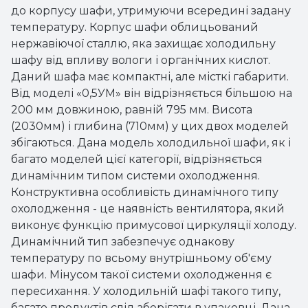
до корпусу шафи, утримуючи всередині задану
температуру. Корпус шафи облицьований
нержавіючої сталлю, яка захищає холодильну
шафу від впливу вологи і органічних кислот.
Даний шафа має компактні, але місткі габарити.
Від моделі «0,5УМ» він відрізняється більшою на
200 мм довжиною, равній 795 мм. Висота
(2030мм) і глибина (710мм) у цих двох моделей
збігаються. Дана модель холодильної шафи, як і
багато моделей цієї категорії, відрізняється
динамічним типом системи охолодження.
Конструктивна особливість динамічного типу
охолодження - це наявність вентилятора, який
виконує функцію примусової циркуляції холоду.
Динамічний тип забезпечує однакову
температуру по всьому внутрішньому об'єму
шафи. Мінусом такої системи охолодження є
пересихання. У холодильній шафі такого типу,
багато продуктів слід зберігати в упаковці. Дана