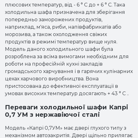
плюсових температур, від - 6 ° С до + 6 ° С. Така
холодильна шафа призначена для зберігання
попередньо заморожених продуктів,
наприклад, м'яса, риби, напівфабрикатів або
морозива, а також охолодження свіжих
продуктів в режимі температур вище нуля.
Модель даного холодильного шафи була
розроблена за всіма вимогами необхідним для
роботи на професійній кухні закладів
громадського харчування і в гарячих кулінарних
цехах харчового виробництва. Вона
пристосована до ефективної експлуатації в
умовах високих температур досягають + 43 ° С ..
Переваги холодильної шафи Капрі
0,7 УМ з нержавіючої сталі
Модель «Капрі 0,7УМ» має двері глухого типу з
механізмом автозакритія. Двері щільно прилягає