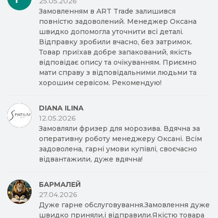
25.05.2026
Замовленням в ART Trade залишився
повністю задоволений. Менеджер Оксана
швидко допомогла уточнити всі деталі.
Відправку зробили вчасно, без затримок.
Товар приїхав добре запакований, якість
відповідає опису та очікуванням. Приємно
мати справу з відповідальними людьми та
хорошим сервісом. Рекомендую!
DIANA ILINA
12.05.2026
Замовляли фризер для морозива. Вдячна за
оперативну роботу менеджеру Оксані. Всім
задоволена, гарні умови купівлі, своєчасно
відвантажили, дуже вдячна!
БАРМАЛЕЙ
27.04.2026
Дуже гарне обслуговування.Замовлення дуже
швидко приняли,і відправили.Якістю товара