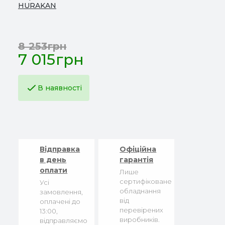
HURAKAN
8 253грн
7 015грн
В наявності
Відправка
Офіційна
в день
гарантія
оплати
Лише
сертифіковане
Усі
обладнання
замовлення,
від
оплачені до
перевірених
13:00,
виробників.
відправляємо