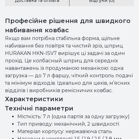
Доставка та оплата
Відгуки (0)
Професійне рішення для швидкого
набивання ковбас
Якщо вам потрібна стабільна форма, щільне
набивання без повітря та чистий зріз, шприц
HURAKAN HKN-ISV7 вирішує ці задачі за один
прохід. Це колбасный шприц для середніх
навантажень із продуманою механікою: одна
загрузка — до 7 л фаршу, чіткий контроль подачі
та мінімум відходів. Ідеально для цехів, м’ясних
відділів і виробників ремісничих ковбас.
Характеристики
Технічні параметри
Місткість: 7 л (одна партія за одну загрузку)
Тип приводу: механічний, 2 швидкості
Матеріал корпусу: нержавіюча сталь
Насадки в комплекті: 1,5 / 1,9 / 2,5 / 3,8 мм