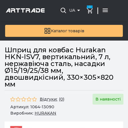
0
|
UA
Каталог товарів
Шприц для ковбас Hurakan
HKN-ISV7, вертикальний, 7 л,
нержавіюча сталь, насадки
Ø15/19/25/38 мм,
двошвидкісний, 330×305×820
мм
Відгуки:
(0)
В наявності
Артикул:
1064-13090
Виробник:
HURAKAN