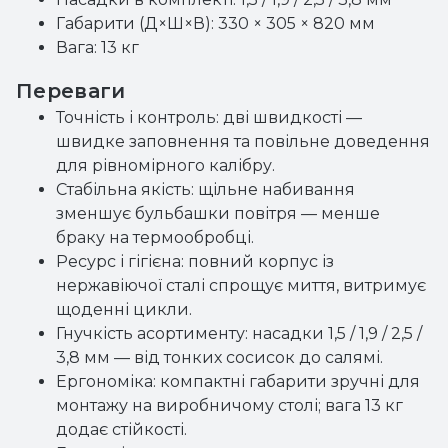
Габарити (Д×Ш×В): 330 × 305 × 820 мм
Вага: 13 кг
Переваги
Точність і контроль: дві швидкості —
швидке заповнення та повільне доведення
для рівномірного калібру.
Стабільна якість: щільне набивання
зменшує бульбашки повітря — менше
браку на термообробці.
Ресурс і гігієна: повний корпус із
нержавіючої сталі спрощує миття, витримує
щоденні цикли.
Гнучкість асортименту: насадки 1,5 / 1,9 / 2,5 /
3,8 мм — від тонких сосисок до салямі.
Ергономіка: компактні габарити зручні для
монтажу на виробничому столі; вага 13 кг
додає стійкості.