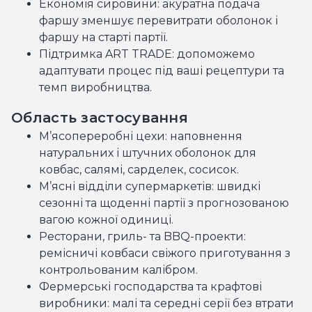
Економія сировини: акуратна подача
фаршу зменшує перевитрати оболонок і
фаршу на старті партії.
Підтримка ART TRADE: допоможемо
адаптувати процес під ваші рецептури та
темп виробництва.
Область застосування
М’ясопереробні цехи: наповнення
натуральних і штучних оболонок для
ковбас, салямі, сарделек, сосисок.
М’ясні відділи супермаркетів: швидкі
сезонні та щоденні партії з прогнозованою
вагою кожної одиниці.
Ресторани, гриль- та BBQ-проекти:
ремісничі ковбаси свіжого приготування з
контрольованим калібром.
Фермерські господарства та крафтові
виробники: малі та середні серії без втрати