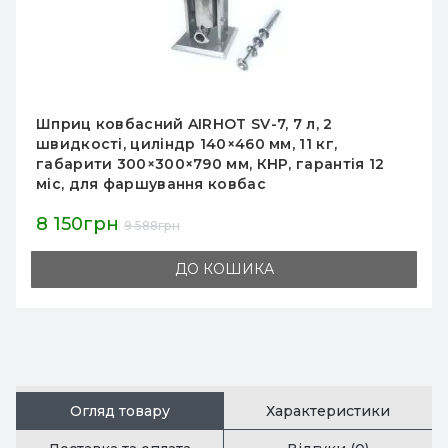
Вертикальний електричний шприц для
ковбас GoodFood SF30VE, 30 л, нержавіюча
сталь, 4 насадки, плавне регулювання
швидкості
46 725грн
51 917грн
ДО КОШИКА
Огляд товару
Характеристики