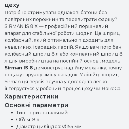
цеху
Потрібно отримувати однакові батони без
повітряних порожнин та перевитрати фаршу?
SIRMAN IS 8 X — професійний поршневий
апарат для стабільної роботи щодня. Це шприц
колбасный, який оптимально підходить для
невеликих і середніх партій. Якщо вам потрібен
колбасный шприц 8 л або компактний шприц 8
л для виробництва на постійній основі, модель
Sirman IS 8
демонструє надійну механіку, точну
подачу і зручну зміну насадок. У лінійці шприц
Sirman ця версія зручна у догляді та легко
інтегрується у робочий процес цеху чи HoReCa.
Характеристики
Основні параметри
Тип: горизонтальний
Об’єм: 8 л
Діаметр циліндра: Ø155 мм