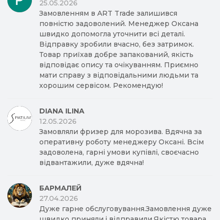
25.05.2026
Замовленням в ART Trade залишився
повністю задоволений. Менеджер Оксана
швидко допомогла уточнити всі деталі.
Відправку зробили вчасно, без затримок.
Товар приїхав добре запакований, якість
відповідає опису та очікуванням. Приємно
мати справу з відповідальними людьми та
хорошим сервісом. Рекомендую!
DIANA ILINA
12.05.2026
Замовляли фризер для морозива. Вдячна за
оперативну роботу менеджеру Оксані. Всім
задоволена, гарні умови купівлі, своєчасно
відвантажили, дуже вдячна!
БАРМАЛЕЙ
27.04.2026
Дуже гарне обслуговування.Замовлення дуже
швидко приняли,і відправили.Якістю товара