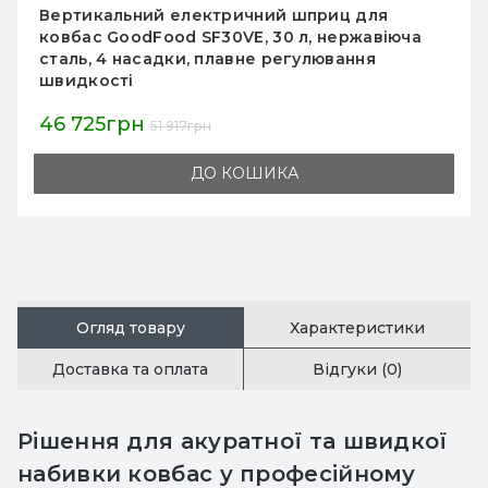
Шприц для ковбас Hurakan HKN-ISV7P 7 л
вертикальний, нерж. сталь, чорний, насадки
Ø13/18/28/35 мм, 300х300х795 мм
7 015грн
8 253грн
ДО КОШИКА
Огляд товару
Характеристики
Доставка та оплата
Відгуки (0)
Рішення для акуратної та швидкої
набивки ковбас у професійному