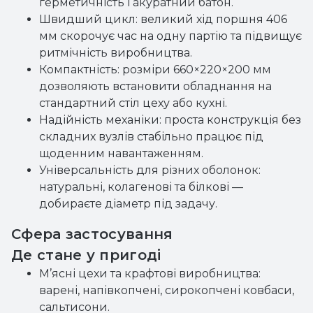
герметичність і акуратний батон.
Швидший цикл: великий хід поршня 406
мм скорочує час на одну партію та підвищує
ритмічність виробництва.
Компактність: розміри 660×220×200 мм
дозволяють встановити обладнання на
стандартний стіл цеху або кухні.
Надійність механіки: проста конструкція без
складних вузлів стабільно працює під
щоденним навантаженням.
Універсальність для різних оболонок:
натуральні, колагенові та білкові —
добираєте діаметр під задачу.
Сфера застосування
Де стане у пригоді
М’ясні цехи та крафтові виробництва:
варені, напівкопчені, сирокопчені ковбаси,
сальтисони.