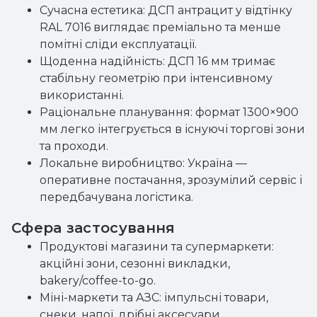
Сучасна естетика: ДСП антрацит у відтінку
RAL 7016 виглядає преміально та менше
помітні сліди експлуатації.
Щоденна надійність: ДСП 16 мм тримає
стабільну геометрію при інтенсивному
використанні.
Раціональне планування: формат 1300×900
мм легко інтегрується в існуючі торгові зони
та проходи.
Локальне виробництво: Україна —
оперативне постачання, зрозумілий сервіс і
передбачувана логістика.
Сфера застосування
Продуктові магазини та супермаркети:
акційні зони, сезонні викладки,
bakery/coffee-to-go.
Міні-маркети та АЗС: імпульсні товари,
снеки, напої, дрібні аксесуари.