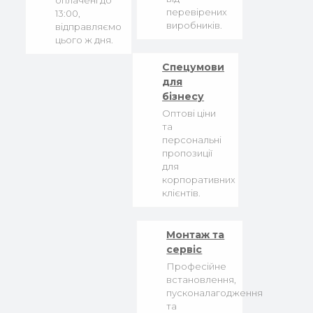
оплачені до
перевірених
13:00,
виробників.
відправляємо
цього ж дня.
Спецумови
для
бізнесу
Оптові ціни
та
персональні
пропозиції
для
корпоративних
клієнтів.
Монтаж та
сервіс
Професійне
встановлення,
пусконалагодження
та