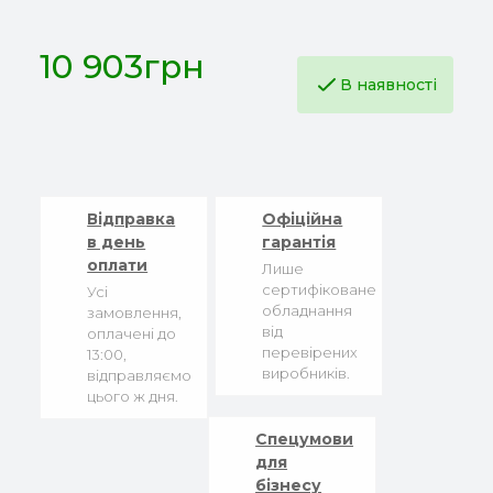
10 903грн
В наявності
Відправка
Офіційна
в день
гарантія
оплати
Лише
сертифіковане
Усі
обладнання
замовлення,
від
оплачені до
перевірених
13:00,
виробників.
відправляємо
цього ж дня.
Спецумови
для
бізнесу