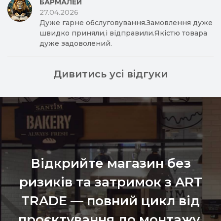
БАРМАЛЕЙ
27.04.2026
Дуже гарне обслуговування.Замовлення дуже
швидко приняли,і відправили.Якістю товара
дуже задоволений.
Дивитись усі відгуки
Відкрийте магазин без
ризиків та затримок з ART
TRADE — повний цикл від
проєктування до монтажу,