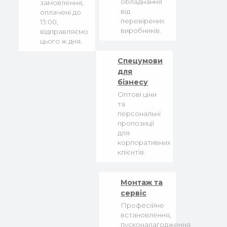
обладнання
замовлення,
від
оплачені до
перевірених
13:00,
виробників.
відправляємо
цього ж дня.
Спецумови
для
бізнесу
Оптові ціни
та
персональні
пропозиції
для
корпоративних
клієнтів.
Монтаж та
сервіс
Професійне
встановлення,
пусконалагодження