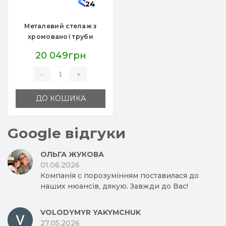
24
Металевий стелаж з
хромованої труби
2000х900х400 мм, без
20 049грн
тумби, колір на вибір,
для магазинів та
-
+
складів, виготовлення
5 днів
ДО КОШИКА
Google відгуки
ОЛЬГА ЖУКОВА
01.06.2026
Компанія с порозумінням поставилася до
наших нюансів, дякую. Завжди до Вас!
VOLODYMYR YAKYMCHUK
27.05.2026