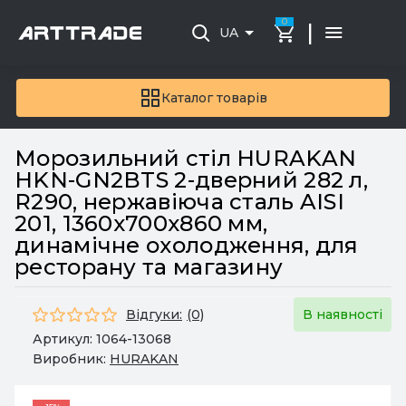
0
|
UA
Каталог товарів
Морозильний стіл HURAKAN
HKN-GN2BTS 2-дверний 282 л,
R290, нержавіюча сталь AISI
201, 1360х700х860 мм,
динамічне охолодження, для
ресторану та магазину
Відгуки:
(0)
В наявності
Артикул:
1064-13068
Виробник:
HURAKAN