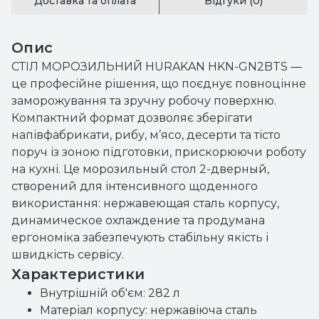
Доставка та оплата
Відгуки (0)
Опис
СТІЛ МОРОЗИЛЬНИЙ HURAKAN HKN-GN2BTS —
це професійне рішення, що поєднує повноцінне
заморожування та зручну робочу поверхню.
Компактний формат дозволяє зберігати
напівфабрикати, рибу, м’ясо, десерти та тісто
поруч із зоною підготовки, прискорюючи роботу
на кухні. Це морозильный стол 2-дверный,
створений для інтенсивного щоденного
використання: нержавеющая сталь корпусу,
динамическое охлаждение та продумана
ергономіка забезпечують стабільну якість і
швидкість сервісу.
Характеристики
Внутрішній об'єм: 282 л
Матеріал корпусу: нержавіюча сталь