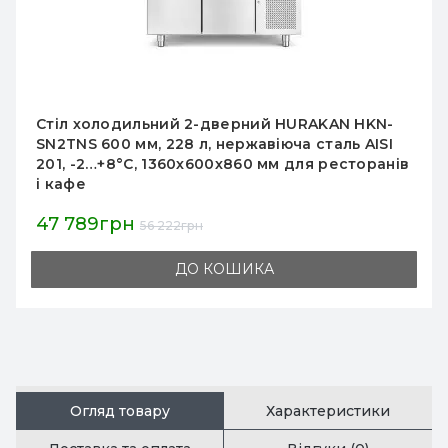
Холодильний стіл Fagor MFP-135 300 л, 2
двері, R290, 0…+10°C, динамічне охолодження,
нержавіюча сталь, ізоляція 50 мм,
1342×700×850(950) мм, для професійної кухні
81 767грн
96 197грн
ДО КОШИКА
Огляд товару
Характеристики