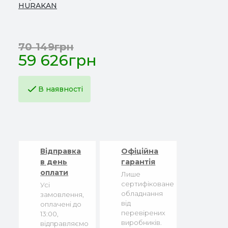
HURAKAN
70 149грн
59 626грн
В наявності
Відправка
Офіційна
в день
гарантія
оплати
Лише
сертифіковане
Усі
обладнання
замовлення,
від
оплачені до
перевірених
13:00,
виробників.
відправляємо