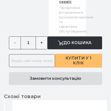
сервіс
Професійне
встановлення,
пусконалагодження
та
гарантійне
обслуговування.
-
+
ДО КОШИКА
КУПИТИ У 1
КЛІК
Замовити консультацію
Схожі товари