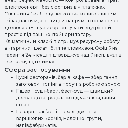
енергоефективності C — контрольовані витрати
електроенергії без сюрпризів у платіжках.
Стільниця без борту легко стає в лінію з іншим
обладнанням, а полиці й напрямні в комплекті
дозволяють гнучко організувати внутрішній
простір під ваші контейнери та тару.
Кліматичний клас 4 підтримує ресурсну роботу
в «гарячих» цехах і біля теплових зон. Офіційна
гарантія 24 місяці підтверджує надійність вузлів
і сервісну підтримку.
Сфера застосування
Кухні ресторанів, барів, кафе — зберігання
заготовок і топінгів поруч із робочою зоною.
Піцерії, суші-бари, фаст-фуд — швидкий
доступ до інгредієнтів під час складання
страв.
Пекарні, кав’ярні — охолодження
вершкових кремів, молочної групи,
напівфабрикатів.