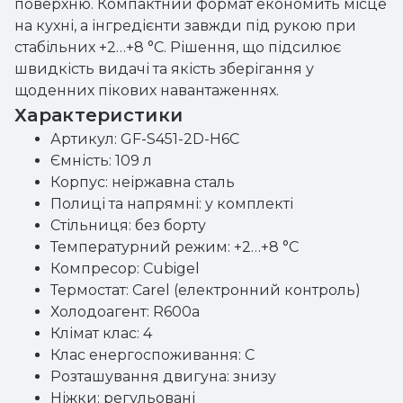
поверхню. Компактний формат економить місце
на кухні, а інгредієнти завжди під рукою при
стабільних +2…+8 °C. Рішення, що підсилює
швидкість видачі та якість зберігання у
щоденних пікових навантаженнях.
Характеристики
Артикул: GF-S451-2D-H6C
Ємність: 109 л
Корпус: неіржавна сталь
Полиці та напрямні: у комплекті
Стільниця: без борту
Температурний режим: +2…+8 °C
Компресор: Cubigel
Термостат: Carel (електронний контроль)
Холодоагент: R600a
Клімат клас: 4
Клас енергоспоживання: C
Розташування двигуна: знизу
Ніжки: регульовані