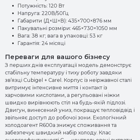
Потужність: 120 Вт
Напруга: 220В/50Гц
Габарити (Д×Ш×В): 435×700×876 мм
Пакувальні розміри: 465×730×1050 мм
Вага: 38 кг; вага в упаковці: 53 кг
Гарантія: 24 місяці
Переваги для вашого бізнесу
З перших днів експлуатації модель демонструє
стабільну температуру і тиху роботу завдяки
зв’язці Cubigel + Carel. Корпус із неіржавної сталі
витримує інтенсивне миття і контакт із
харчовими кислотами, а регульовані ніжки
швидко вирівнюють стіл на будь-якій підлозі.
Двигун, винесений униз, покращує тепловідвід і
звільняє доступ до робочої зони. Екологічний
холодоагент R600a знижує споживання та
забезпечує швидкий набір холоду. Клас