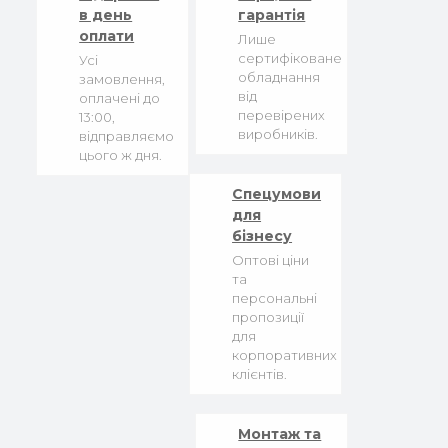
в день
гарантія
оплати
Лише
сертифіковане
Усі
обладнання
замовлення,
від
оплачені до
перевірених
13:00,
виробників.
відправляємо
цього ж дня.
Спецумови
для
бізнесу
Оптові ціни
та
персональні
пропозиції
для
корпоративних
клієнтів.
Монтаж та