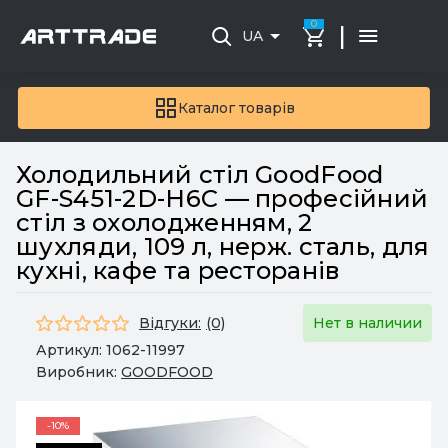
0
|
UA
Каталог товарів
Холодильний стіл GoodFood
GF-S451-2D-H6C — професійний
стіл з охолодженням, 2
шухляди, 109 л, нерж. сталь, для
кухні, кафе та ресторанів
Відгуки:
(0)
Нет в наличии
Артикул:
1062-11997
Виробник:
GOODFOOD
-10%