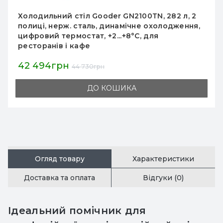
Холодильний стіл GoodFood GF-S901-4D-H6C,
4 ящики, 240 л, нержавіюча сталь,
професійний холодильний стіл для кухні
ресторану
46 725грн
51 917грн
ДО КОШИКА
Огляд товару
Характеристики
Доставка та оплата
Відгуки (0)
Ідеальний помічник для