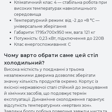
Кліматичний клас: 4 — стабільна робота при
високих температурах навколишнього
середовища
Температурний режим: від -2 до +8 °С —
універсальне зберігання
Габарити: 1795x700x950 мм, вага: 121 кг
Потужність: 0,23 кВт, підключення до 220В
Клас енергоспоживання: C
Чому варто обрати саме цей стіл
холодильний?
Висока місткість у поєднанні з трьома
незалежними дверима дозволяє зберігати
значну кількість продуктів окремо. Корпус із
якісної нержавіючої сталі стійкий до зношування
й хімічних засобів, що подовжує термін
експлуатації. Динамічне охолодження гарантує
відсутність температурних «мертвих зон».
Завдяки борту робоча поверхня завжди чиста та