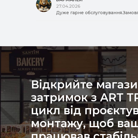
27.04.2026
Дуже гарне обслуговування.Замов
Відкрийте магази
затримок з ART 
цикл від проєкту
монтажу, щоб ваш
працював стабіль