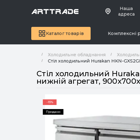
Наша
адреса
Каталог товарів
Комплексні 
Холодильне обладнання
Холодиль
Стіл холодильний Hurakan HKN-GXS2GN 
Стіл холодильний Huraka
нижній агрегат, 900х700х
-15%
Продано