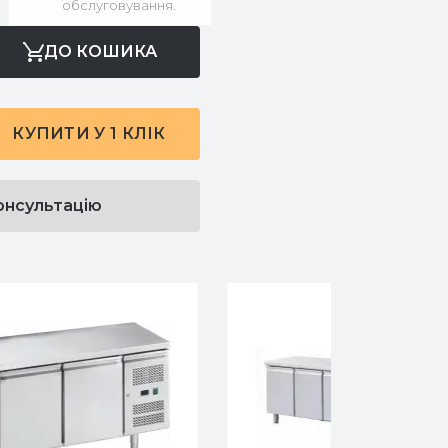
обслуговування.
ДО КОШИКА
КУПИТИ У 1 КЛІК
онсультацію