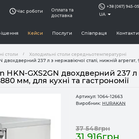
+38 (067) 945-0
Оплата та
Час роботи
UA
доставка
рішення
Кейси
Послуги
Співпраця
Контакти
ні столи
Холодильні столи середньотемпературні
двохдверний 237 л з нержавіючої сталі, нижній агрегат, 9
n HKN-GXS2GN двохдверний 237 л з
880 мм, для кухні та гастрономії
Артикул:
1064-12663
Виробник:
HURAKAN
37 548грн
31 916грн