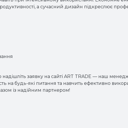
родуктивності, а сучасний дизайн підкреслює профес
вання
?
о надішліть заявку на сайті ART TRADE — наш мене
сть на будь-які питання та навчить ефективно вико
разом із надійним партнером!