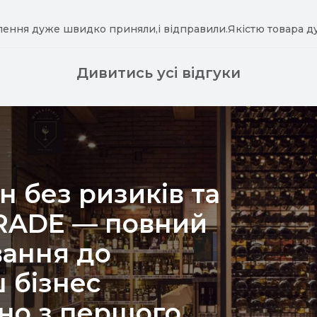
лення дуже швидко приняли,і відправили.Якістю товара д
Дивитись усі відгуки
н без ризиків та
TRADE — повний
вання до
 бізнес
но з першого