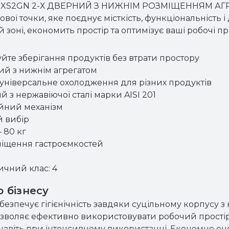
S2GN 2-Х ДВЕРНИЙ З НИЖНІМ РОЗМІЩЕННЯМ АГРЕГ
вої точки, яке поєднує місткість, функціональність і
й зоні, економить простір та оптимізує ваші робочі п
уйте зберігання продуктів без втрати простору
ий з нижнім агрегатом
 універсальне охолодження для різних продуктів
й з нержавіючої сталі марки AISI 201
ійний механізм
й вибір
 80 кг
міщення гастроємкостей
ичний клас: 4
о бізнесу
езпечує гігієнічність завдяки суцільному корпусу з
дозволяє ефективно використовувати робочий прост
в навіть при інтенсивному використанні. Економне 