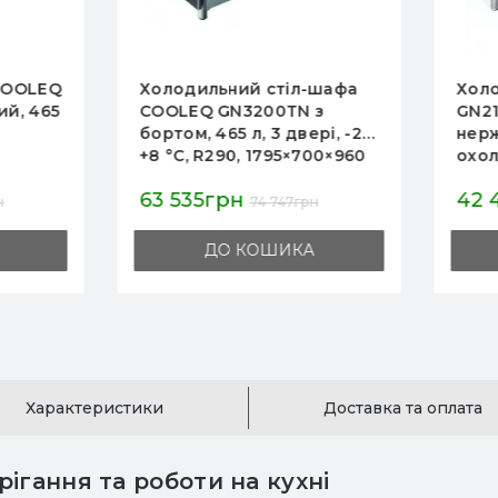
лодильний стіл-шафа
Холодильний стіл Good
OLEQ GN3200TN з
GN2100TN, 282 л, 2 поли
том, 465 л, 3 двері, -2…
нерж. сталь, динамічне
°C, R290, 1795×700×960
охолодження, цифров
 12 міс гарантії, Китай
термостат, +2...+8°C, дл
 535грн
42 494грн
ресторанів і кафе
74 747грн
44 730грн
ДО КОШИКА
ДО КОШИКА
Характеристики
Доставка та оплата
ігання та роботи на кухні