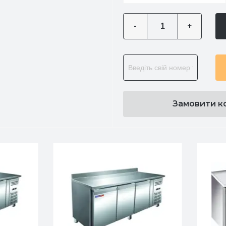
-
+
Замовити к