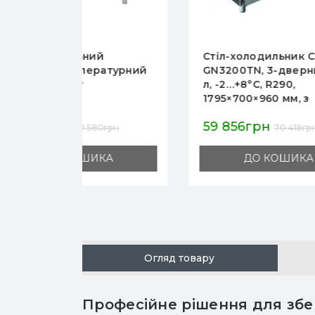
Стіл-холодильник COOLEQ
Хо
турний
GN3200TN, 3-дверний, 465
CO
л, -2…+8°C, R290,
бор
1795×700×960 мм, з
+8 
бортом, для професійної
мм,
59 856грн
63
кухні
грн
70 418грн
А
ДО КОШИКА
Огляд товару
Професійне рішення для збер