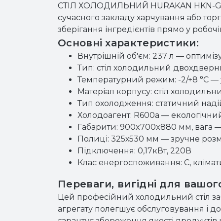
СТІЛ ХОЛОДИЛЬНИЙ HURAKAN HKN-GX
сучасного закладу харчування або торго
зберігання інгредієнтів прямо у робочі
Основні характеристики:
Внутрішній об'єм: 237 л — оптиміз
Тип: стіл холодильний двохдверн
Температурний режим: -2/+8 °С —
Матеріал корпусу: стіл холодильни
Тип охолодження: статичний над
Холодоагент: R600a — екологічни
Габарити: 900x700x880 мм, вага —
Полиці: 325х530 мм — зручне роз
Підключення: 0,17кВт, 220В
Клас енергоспоживання: C, клімат
Переваги, вигідні для вашог
Цей професійний холодильний стіл заб
агрегату полегшує обслуговування і 
гарантує збереження якості продукті