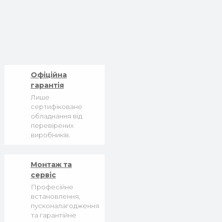
Офіційна
гарантія
Лише
сертифіковане
обладнання від
перевірених
виробників.
Монтаж та
сервіс
Професійне
встановлення,
пусконалагодження
та гарантійне