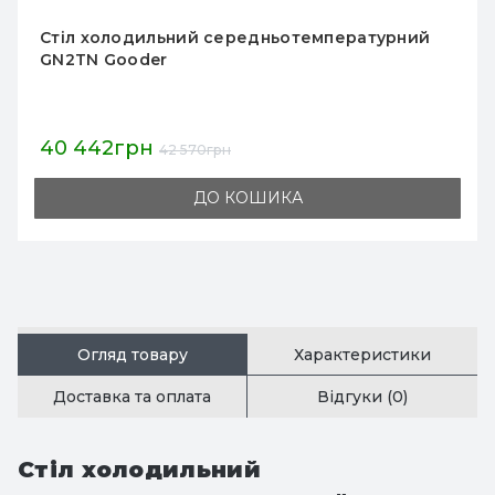
олодильний середньотемпературний
Стіл х
Gooder
GN3TN 
2грн
48 051
42 570грн
ДО КОШИКА
Огляд товару
Характеристики
Доставка та оплата
Відгуки (0)
Стіл холодильний