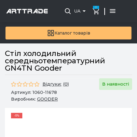
0
|
UA
Каталог товарів
Стіл холодильний
середньотемпературний
GN4TN Gooder
Відгуки:
(0)
В наявності
Артикул:
1060-11678
Виробник:
GOODER
-5%