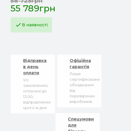
58 725грн
55 789грн
В наявності
Відправка
Офіційна
в день
гарантія
оплати
Лише
сертифіковане
Усі
обладнання
замовлення,
від
оплачені до
перевірених
13:00,
виробників.
відправляємо
цього ж дня.
Спецумови
для