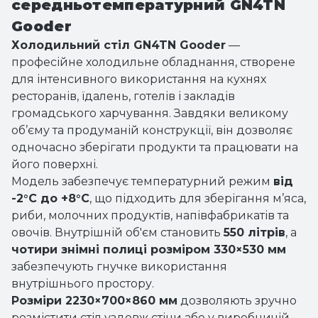
середньотемпературний GN4TN
Gooder
Холодильний стіл GN4TN Gooder
—
професійне холодильне обладнання, створене
для інтенсивного використання на кухнях
ресторанів, їдалень, готелів і закладів
громадського харчування. Завдяки великому
об’єму та продуманій конструкції, він дозволяє
одночасно зберігати продукти та працювати на
його поверхні.
Модель забезпечує температурний режим
від
-2°C до +8°C
, що підходить для зберігання м’яса,
риби, молочних продуктів, напівфабрикатів та
овочів. Внутрішній об'єм становить
550 літрів
, а
чотири знімні полиці розміром 330×530 мм
забезпечують гнучке використання
внутрішнього простору.
Розміри 2230×700×860 мм
дозволяють зручно
розмістити стіл уздовж стіни або у виробничій