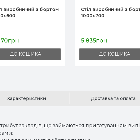
Стіл виробничий з бортом
Стіл вироб
1000x700
1000x600
5 835грн
5 508грн
ДО КОШИКА
ДО 
Характеристики
Доставка та оплата
трибут закладів, що займаються приготуванням випічк
рами: