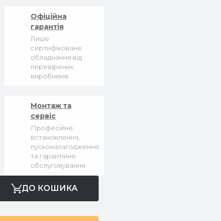
Офіційна
гарантія
Лише
сертифіковане
обладнання від
перевірених
виробників.
Монтаж та
сервіс
Професійне
встановлення,
пусконалагодження
та гарантійне
обслуговування.
ДО КОШИКА