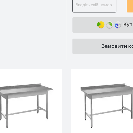
Куп
Замовити к