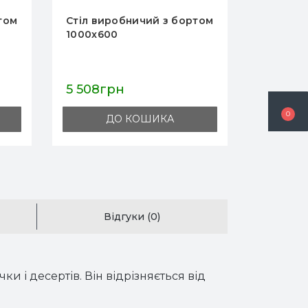
ничий з бортом
Стіл виробничий з бортом
1500x600
7 044грн
0
КОШИКА
ДО КОШИКА
Відгуки (0)
и і десертів. Він відрізняється від