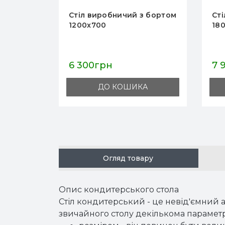
виробничий з бортом
Стіл виробничий з бортом
700
1800x600
0грн
7 970грн
ДО КОШИКА
ДО КОШИКА
Огляд товару
Опис кондитерського стола
Стіл кондитерський - це невід'ємний а
звичайного столу декількома парамет