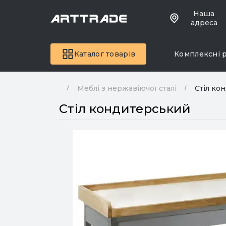
Наша
адреса
Каталог товарів
Комплексні 
Меблі з нержавіючої сталі
Стіл ко
Стіл кондитерський