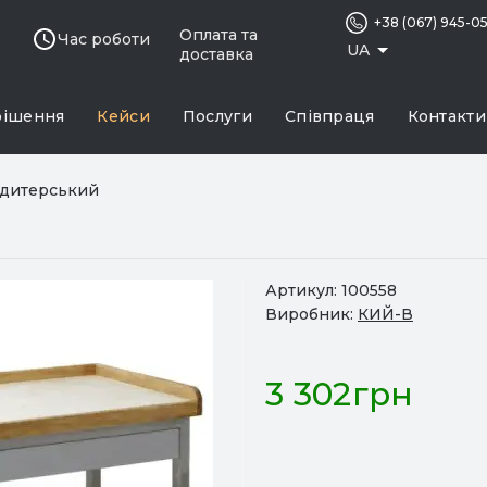
+38 (067) 945-0
Оплата та
Час роботи
UA
доставка
рішення
Кейси
Послуги
Співпраця
Контакти
ндитерський
Артикул:
100558
Виробник:
КИЙ-В
3 302грн