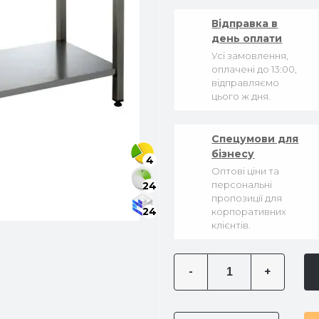
Відправка в
день оплати
Усі замовлення,
оплачені до 13:00,
відправляємо
цього ж дня.
Спецумови для
бізнесу
4
Оптові ціни та
персональні
24
пропозиції для
24
корпоративних
клієнтів.
-
+