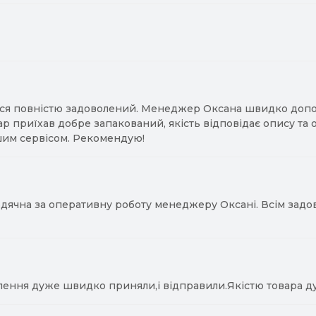
ся повністю задоволений. Менеджер Оксана швидко допомо
ар приїхав добре запакований, якість відповідає опису та
им сервісом. Рекомендую!
ячна за оперативну роботу менеджеру Оксані. Всім задово
лення дуже швидко приняли,і відправили.Якістю товара д