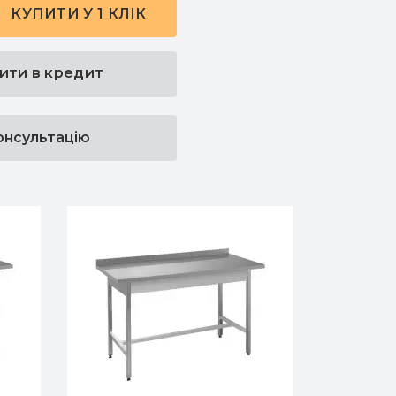
КУПИТИ У 1 КЛІК
ити в кредит
онсультацію