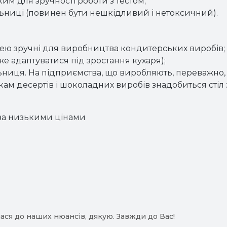
им для зручності роботи з тестом;
льниці (повинен бути нешкідливий і нетоксичний).
цею зручні для виробництва кондитерських виробів;
же адаптуватися під зростання кухаря);
ільниця. На підприємства, що виробляють, переважно, 
м десертів і шоколадних виробів знадобиться стіл зі
 за низькими цінами
ася до наших нюансів, дякую. Завжди до Вас!