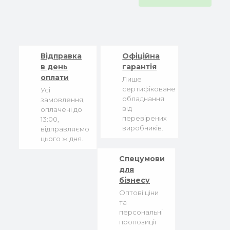
Відправка
Офіційна
в день
гарантія
оплати
Лише
сертифіковане
Усі
обладнання
замовлення,
від
оплачені до
перевірених
13:00,
виробників.
відправляємо
цього ж дня.
Спецумови
для
бізнесу
Оптові ціни
та
персональні
пропозиції