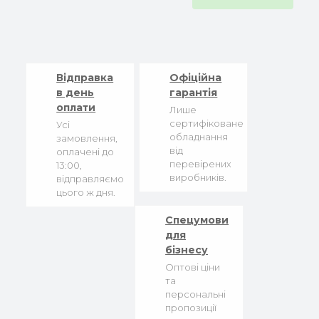
Відправка
Офіційна
в день
гарантія
оплати
Лише
сертифіковане
Усі
обладнання
замовлення,
від
оплачені до
перевірених
13:00,
виробників.
відправляємо
цього ж дня.
Спецумови
для
бізнесу
Оптові ціни
та
персональні
пропозиції