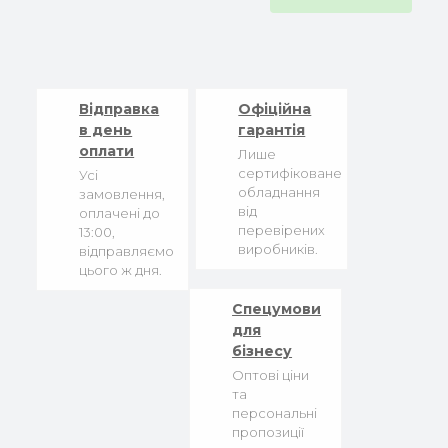
Відправка
Офіційна
в день
гарантія
оплати
Лише
сертифіковане
Усі
обладнання
замовлення,
від
оплачені до
перевірених
13:00,
виробників.
відправляємо
цього ж дня.
Спецумови
для
бізнесу
Оптові ціни
та
персональні
пропозиції