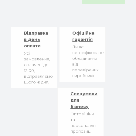
Відправка
Офіційна
в день
гарантія
оплати
Лише
сертифіковане
Усі
обладнання
замовлення,
від
оплачені до
перевірених
13:00,
виробників.
відправляємо
цього ж дня.
Спецумови
для
бізнесу
Оптові ціни
та
персональні
пропозиції