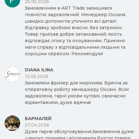
25.05.2026
Замовленням в ART Trade залишився
повністю задоволений. Менеджер Оксана
швидко допомогла уточнити всі деталі.
Відправку зробили вчасно, без затримок.
Товар приїхав добре запакований, якість
відповідає опису та очікуванням. Приємно
мати справу з відповідальними людьми та
хорошим сервісом. Рекомендую!
DIANA ILINA
12.05.2026
Замовляли фризер для морозива. Вдячна за
оперативну роботу менеджеру Оксані. Всім
задоволена, гарні умови купівлі, своєчасно
відвантажили, дуже вдячна!
БАРМАЛЕЙ
27.04.2026
Дуже гарне обслуговування.Замовлення дуже
швидко приняли,і відправили.Якістю товара