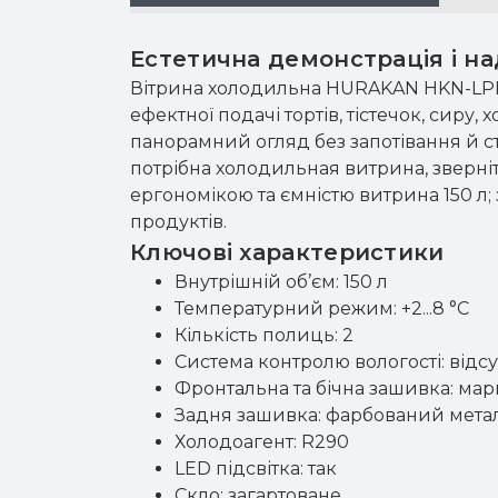
Естетична демонстрація і на
Вітрина холодильна HURAKAN HKN-LPD
ефектної подачі тортів, тістечок, сиру
панорамний огляд без запотівання й с
потрібна холодильная витрина, зверн
ергономікою та ємністю витрина 150 л
продуктів.
Ключові характеристики
Внутрішній об’єм: 150 л
Температурний режим: +2...8 °C
Кількість полиць: 2
Система контролю вологості: відс
Фронтальна та бічна зашивка: мар
Задня зашивка: фарбований мета
Холодоагент: R290
LED підсвітка: так
Скло: загартоване