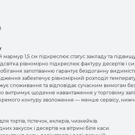
В
у
мармур 1,5 см підкреслює статус закладу та підвищу
дсвітка рівномірно підкреслює фактуру десертів і с
обігання запотіванню гарантує бездоганну видимість 
одження забезпечує рівномірний розподіл температу
нижує споживання та відповідає сучасним вимогам бе
скло витримує щоденне навантаження у торговому залі
 окремого контуру зволоження — менше сервісу, нижч
ля тортів, тістечок, еклерів, чизкейків.
их закусок і десертів на вітрині біля каси.