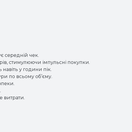
є середній чек.
ирів, стимулюючи імпульсні покупки.
навіть у години пік.
ри по всьому об’єму.
зпеки.
.
е витрати.