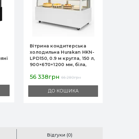
Вітрина кондитерська
Кондите
KN-
холодильна Hurakan HKN-
Quadros 
 л,
LPD210 кругла
937х800
1200×670×1200 мм 210 л,
Expo, дл
R290 динамічне
кондите
63 353грн
136 97
охолодження, штучний
вбудова
74 533грн
мармур, чорна
ДО КОШИКА
Відгуки (0)