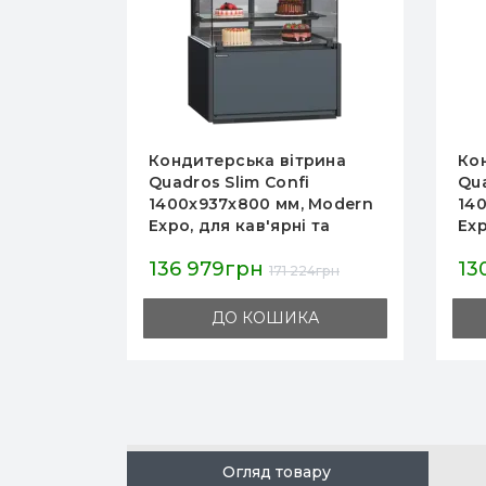
рина
Кондитерська вітрина
Ко
i
Quadros Slim Confi
GO
 Modern
1400х937х800 мм, Modern
180
 та
Expo, для кав'ярні та
пол
кондитерської, виносний
пі
130 765грн
85
ат
агрегат
R29
24грн
163 457грн
А
ДО КОШИКА
Огляд товару