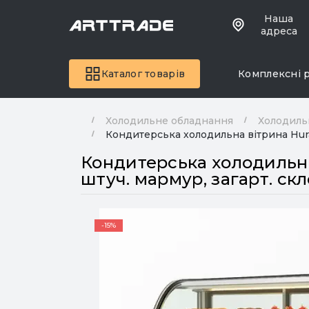
Наша
адреса
Каталог товарів
Комплексні 
Холодильне обладнання
Холодиль
Кондитерська холодильна вітрина Hura
Кондитерська холодильна 
штуч. мармур, загарт. ск
-15%