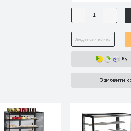
-
+
Куп
Замовити к