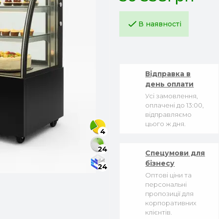
В наявності
Відправка в
день оплати
Усі замовлення,
оплачені до 13:00,
відправляємо
цього ж дня.
4
24
Спецумови для
бізнесу
24
Оптові ціни та
персональні
пропозиції для
корпоративних
клієнтів.