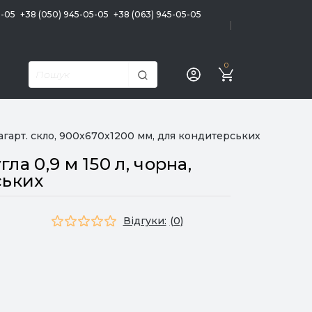
5-05
+38 (050) 945-05-05
+38 (063) 945-05-05
|
0
агарт. скло, 900х670х1200 мм, для кондитерських
а 0,9 м 150 л, чорна,
ських
Відгуки:
(0)