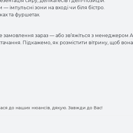
зентація сиру, делікатесів і делі-позицій.
— імпульсні зони на вході чи біля бістро.
нках та фуршетах.
 замовлення зараз — або зв’яжіться з менеджером A
тачання. Підкажемо, як розмістити вітрину, щоб вона
ася до наших нюансів, дякую. Завжди до Вас!