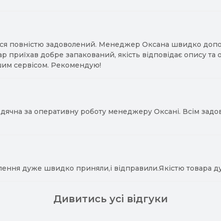
ся повністю задоволений. Менеджер Оксана швидко допомо
ар приїхав добре запакований, якість відповідає опису та
им сервісом. Рекомендую!
ячна за оперативну роботу менеджеру Оксані. Всім задово
лення дуже швидко приняли,і відправили.Якістю товара д
Дивитись усі відгуки