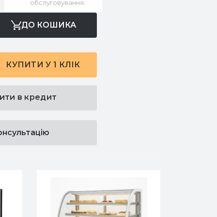
обслуговування.
ДО КОШИКА
КУПИТИ У 1 КЛІК
ити в кредит
онсультацію