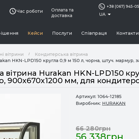
+38 (067) 945-0
Оплата та
Час роботи
UA
доставка
рішення
Кейси
Послуги
Співпраця
Контакти
ні вітрини
Кондитерська вітрина
kan HKN-LPD150 кругла 0,9 м 150 л, чорна, штуч. мармур, з
вітрина Hurakan HKN-LPD150 кругл
ло, 900х670х1200 мм, для кондитер
Артикул:
1064-12185
Виробник:
HURAKAN
66 280грн
56 338грн