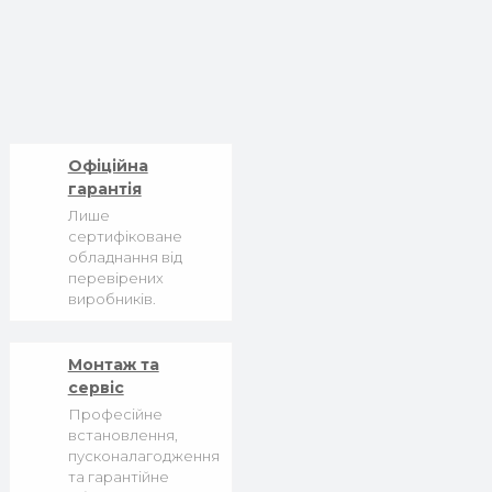
Офіційна
гарантія
Лише
сертифіковане
обладнання від
перевірених
виробників.
Монтаж та
сервіс
Професійне
встановлення,
пусконалагодження
та гарантійне