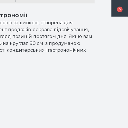
0
трономії
овою зашивкою, створена для
мент продажів: яскраве підсвічування,
игляд позицій протягом дня. Якщо вам
ина круглая 90 см із продуманою
сті кондитерських і гастрономічних