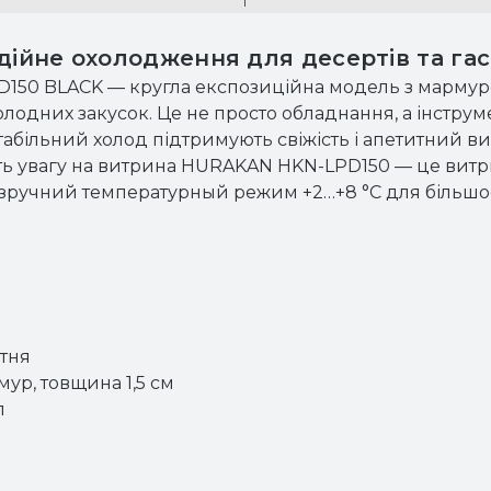
дійне охолодження для десертів та гас
150 BLACK — кругла експозиційна модель з мармур
, холодних закусок. Це не просто обладнання, а інстру
табільний холод підтримують свіжість і апетитний в
іть увагу на витрина HURAKAN HKN-LPD150 — це витр
; зручний температурный режим +2…+8 °C для більшо
утня
мур, товщина 1,5 см
л