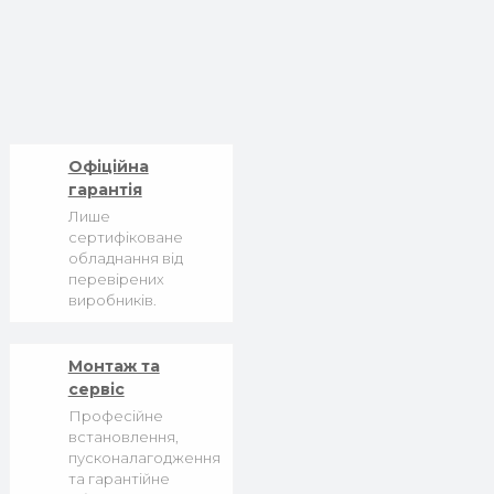
Офіційна
гарантія
Лише
сертифіковане
обладнання від
перевірених
виробників.
Монтаж та
сервіс
Професійне
встановлення,
пусконалагодження
та гарантійне