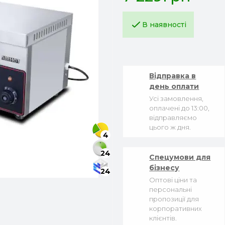
В наявності
Відправка в
день оплати
Усі замовлення,
оплачені до 13:00,
відправляємо
цього ж дня.
4
24
Спецумови для
бізнесу
24
Оптові ціни та
персональні
пропозиції для
корпоративних
клієнтів.