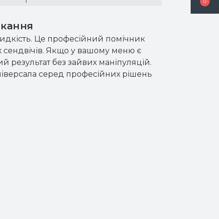
0
ікання
швидкість. Це професійний помічник
их сендвічів. Якщо у вашому меню є
й результат без зайвих маніпуляцій.
 універсала серед професійних рішень