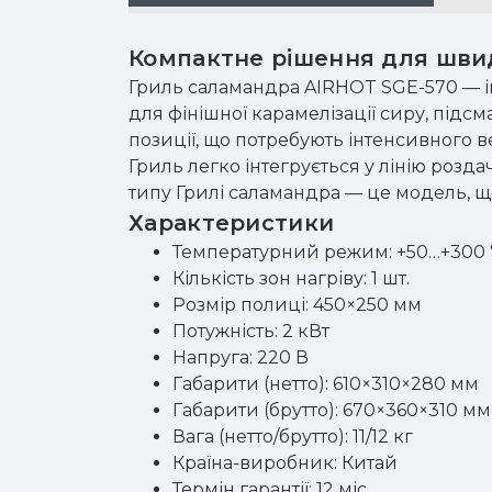
Компактне рішення для швид
Гриль саламандра AIRHOT SGE-570 — ін
для фінішної карамелізації сиру, підсм
позиції, що потребують інтенсивного в
Гриль легко інтегрується у лінію розд
типу Грилі саламандра — це модель, що
Характеристики
Температурний режим: +50…+300 
Кількість зон нагріву: 1 шт.
Розмір полиці: 450×250 мм
Потужність: 2 кВт
Напруга: 220 В
Габарити (нетто): 610×310×280 мм
Габарити (брутто): 670×360×310 мм
Вага (нетто/брутто): 11/12 кг
Країна-виробник: Китай
Термін гарантії: 12 міс