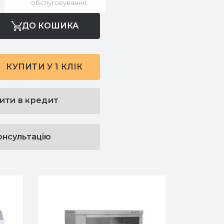
обслуговування.
ДО КОШИКА
КУПИТИ У 1 КЛІК
ити в кредит
онсультацію