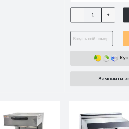
-
+
Куп
Замовити к