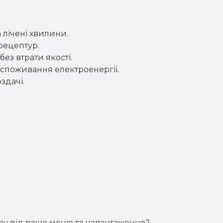
 лічені хвилини.
 рецептур.
ез втрати якості.
 споживання електроенергії.
здачі.
ору під ваше меню та навантаження?