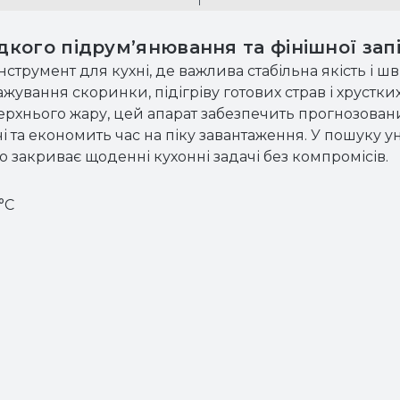
кого підрум’янювання та фінішної зап
струмент для кухні, де важлива стабільна якість і 
ажування скоринки, підігріву готових страв і хрустк
ерхнього жару, цей апарат забезпечить прогнозовани
ачі та економить час на піку завантаження. У пошуку
 закриває щоденні кухонні задачі без компромісів.
°C