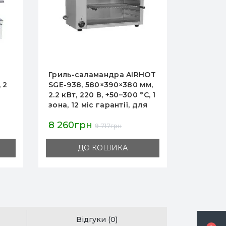
HOT
Гриль-саламандра AIRHOT
Саламан
мм,
SGE-938, 2.2 кВт, 220 В,
HURAKAN
C, 1
+50–300°C, 1 зона,
зона 2,8
я
580×390×380 мм, 15 кг,
термост
гарантія 12 міс, Китай, для
рухома 
7 965грн
24 771
ресторанів і кафе
сталь 5
9 371грн
рестора
ДО КОШИКА
Відгуки (0)