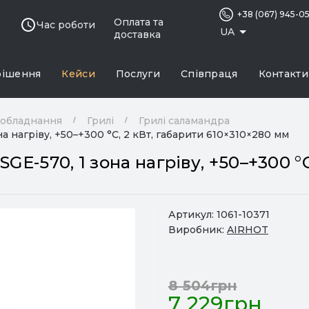
+38 (067) 945-0
Оплата та
Час роботи
UA
доставка
рішення
Кейси
Послуги
Співпраця
Контакти
 обладнання
Грилі
Грилі саламандра
а нагріву, +50–+300 °C, 2 кВт, габарити 610×310×280 мм
GE-570, 1 зона нагріву, +50–+300 °C
Артикул:
1061-10371
Виробник:
AIRHOT
8 504грн
7 229грн