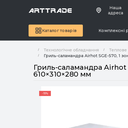
Наша
адреса
Каталог товарів
Комплексні 
Технологічне обладнання
Теплове
Гриль-саламандра Airhot SGE-570, 1 зон
Гриль-саламандра Airhot S
610×310×280 мм
-15%