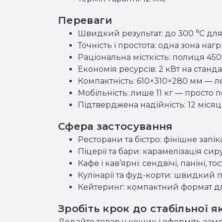
Переваги
Швидкий результат: до 300 °C для
Точність і простота: одна зона наг
Раціональна місткість: полиця 450
Економія ресурсів: 2 кВт на стан
Компактність: 610×310×280 мм — ле
Мобільність: лише 11 кг — просто
Підтверджена надійність: 12 місяц
Сфера застосування
Ресторани та бістро: фінішне запіка
Піцерії та бари: карамелізація сир
Кафе і кав’ярні: сендвічі, паніні, 
Кулінарії та фуд-корти: швидкий 
Кейтеринг: компактний формат дл
Зробіть крок до стабільної я
Додайте товар у кошик і оформіть замо