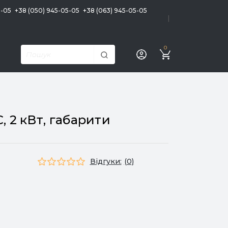
5-05
+38 (050) 945-05-05
+38 (063) 945-05-05
|
0
, 2 кВт, габарити
Відгуки:
(0)