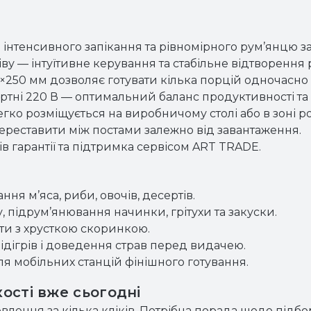
 інтенсивного запікання та рівномірного рум’янцю за
ріву — інтуїтивне керування та стабільне відтворення
×250 мм дозволяє готувати кілька порцій одночасно б
дартні 220 В — оптимальний баланс продуктивності та
гко розміщується на виробничому столі або в зоні ро
 переставити між постами залежно від завантаження.
ів гарантії та підтримка сервісом ART TRADE.
ння м’яса, риби, овочів, десертів.
у, підрум’янювання начинки, грітухи та закуски.
тости з хрусткою скоринкою.
підігрів і доведення страв перед видачею.
я мобільних станцій фінішного готування.
кості вже сьогодні
влення за кілька кліків. Потрібна порада щодо підб