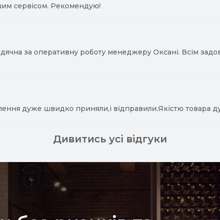
им сервісом. Рекомендую!
ячна за оперативну роботу менеджеру Оксані. Всім задово
лення дуже швидко приняли,і відправили.Якістю товара д
Дивитись усі відгуки