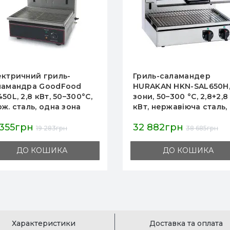
иль-саламандер
Гриль-саламандра AIR
RAKAN HKN-SAL650H, 2
SGE-938, 580×390×380 
и, 50–300 °C, 2,8+2,8
2.2 кВт, 220 В, +50–300 °
, нержавіюча сталь,
зона, 12 міс гарантії, дл
6х624х652 мм, рухома
кафе і ресторанів,
 882грн
8 260грн
хня частина,
виготовлено в Китаї
38 685грн
9 717грн
рмостат
ДО КОШИКА
ДО КОШИКА
Характеристики
Доставка та оплата