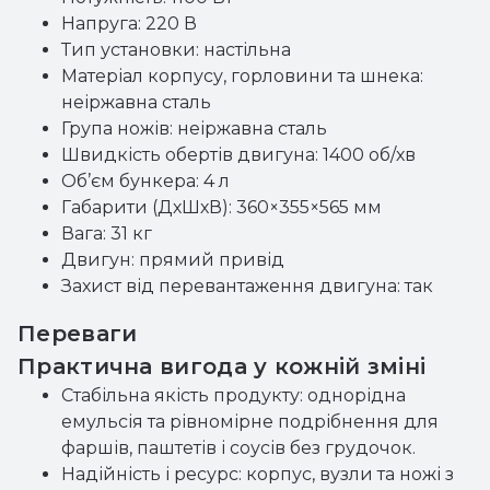
Напруга: 220 В
Тип установки: настільна
Матеріал корпусу, горловини та шнека:
неіржавна сталь
Група ножів: неіржавна сталь
Швидкість обертів двигуна: 1400 об/хв
Об’єм бункера: 4 л
Габарити (ДхШхВ): 360×355×565 мм
Вага: 31 кг
Двигун: прямий привід
Захист від перевантаження двигуна: так
Переваги
Практична вигода у кожній зміні
Стабільна якість продукту: однорідна
емульсія та рівномірне подрібнення для
фаршів, паштетів і соусів без грудочок.
Надійність і ресурс: корпус, вузли та ножі з