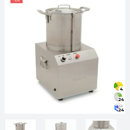
-10%
4
24
24