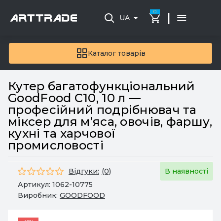
0
|
UA
Каталог товарів
Кутер багатофункціональний
GoodFood С10, 10 л —
професійний подрібнювач та
міксер для м’яса, овочів, фаршу,
кухні та харчової
промисловості
Відгуки:
(0)
В наявності
Артикул:
1062-10775
Виробник:
GOODFOOD