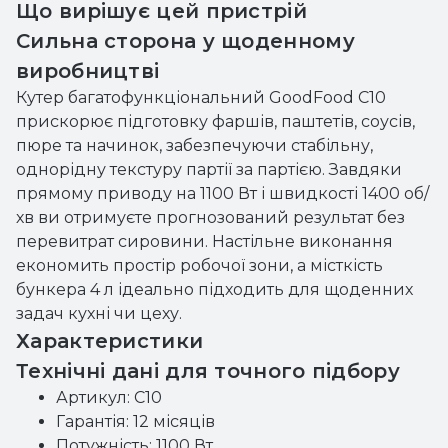
Що вирішує цей пристрій
Сильна сторона у щоденному
виробництві
Кутер багатофункціональний GoodFood С10
прискорює підготовку фаршів, паштетів, соусів,
пюре та начинок, забезпечуючи стабільну,
однорідну текстуру партії за партією. Завдяки
прямому приводу на 1100 Вт і швидкості 1400 об/
хв ви отримуєте прогнозований результат без
перевитрат сировини. Настільне виконання
економить простір робочої зони, а місткість
бункера 4 л ідеально підходить для щоденних
задач кухні чи цеху.
Характеристики
Технічні дані для точного підбору
Артикул: С10
Гарантія: 12 місяців
Потужність: 1100 Вт