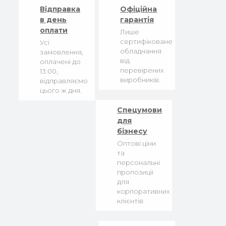
Відправка
Офіційна
в день
гарантія
оплати
Лише
сертифіковане
Усі
обладнання
замовлення,
від
оплачені до
перевірених
13:00,
виробників.
відправляємо
цього ж дня.
Спецумови
для
бізнесу
Оптові ціни
та
персональні
пропозиції
для
корпоративних
клієнтів.