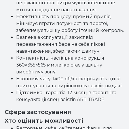
неіржавної сталі витримують інтенсивне
миття та щоденне навантаження.
Ефективність процесу: прямий привід
мінімізує втрати потужності та простої,
забезпечує тихішу роботу і точний контроль.
Безпека експлуатації: захист від
перевантаження бере на себе пікові
навантаження, зберігаючи двигун.
Компактність: настільна конструкція
360×355×565 мм легко стає у щільну
виробничу зону.
Економія часу: 1400 об/хв скорочують цикл
приготування та вирівнюють графік видачі.
Підтримка і гарантія: 12 місяців гарантії та
консультації спеціалістів ART TRADE.
Сфера застосування
Хто оцінить можливості
Ресторани, кафе, кейтеринг: фарші для