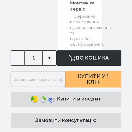
Монтаж та
сервіс
Професійне
встановлення,
пусконалагодження
та
гарантійне
обслуговування.
-
+
ДО КОШИКА
КУПИТИ У 1
КЛІК
Купити в кредит
Замовити консультацію