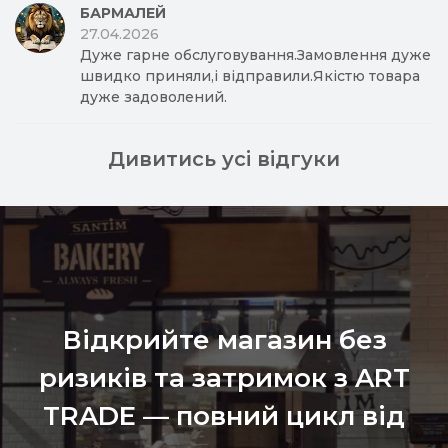
БАРМАЛЕЙ
27.04.2026
Дуже гарне обслуговування.Замовлення дуже
швидко приняли,і відправили.Якістю товара
дуже задоволений.
Дивитись усі відгуки
Відкрийте магазин без
ризиків та затримок з ART
TRADE — повний цикл від