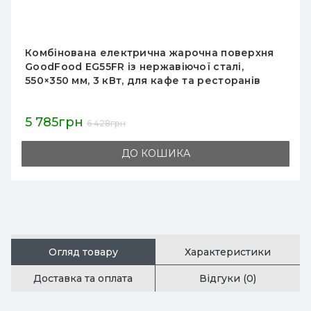
Поверхня для смаження AIRHOT GE-730/F, 2
зони нагріву, 4,4 кВт, 220 В, +50–+300 °C,
730×515×245 мм, 27 кг, гарантія 12 міс, Китай
6 842грн
8 050грн
ДО КОШИКА
Огляд товару
Характеристики
Доставка та оплата
Відгуки (0)