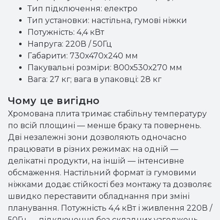
Тип підключення: електро
Тип установки: настільна, гумові ніжки
Потужність: 4,4 кВт
Напруга: 220В / 50Гц
Габарити: 730x470x240 мм
Пакувальні розміри: 800х530х270 мм
Вага: 27 кг; вага в упаковці: 28 кг
Чому це вигідно
Хромована плита тримає стабільну температуру
по всій площині — менше браку та повернень.
Дві незалежні зони дозволяють одночасно
працювати в різних режимах: на одній —
делікатні продукти, на іншій — інтенсивне
обсмаження. Настільний формат із гумовими
ніжками додає стійкості без монтажу та дозволяє
швидко переставити обладнання при зміні
планування. Потужність 4,4 кВт і живлення 220В /
50Гц — підключення без складних узгоджень.