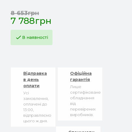
8 653грн
7 788грн
В наявності
Відправка
Офіційна
в день
гарантія
оплати
Лише
сертифіковане
Усі
обладнання
замовлення,
від
оплачені до
перевірених
13:00,
виробників.
відправляємо
цього ж дня.