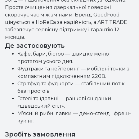
Просте очищення дзеркальної поверхні
скорочує час між змінами. Бренд GoodFood
цінується в HoReCa за надійність, а ART TRADE
забезпечує сервісну підтримку і гарантію 12
місяців.
Де застосовують
Кафе, бари, бістро — швидке меню
протягом усього дня.
Фудтраки та кейтеринг — мобільні точки з
компактним підключенням 220В.
Стрітфуд та фудкорти — стабільний потік
без простоїв.
Готелі та їдальні — ранкові сніданки
«шведський стіл».
М’ясні й рибні лавки — демо-стенд і фреш-
кукінг.
Зробіть замовлення