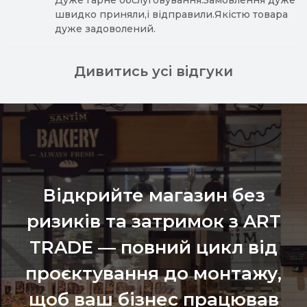
Дуже гарне обслуговування.Замовлення дуже
швидко приняли,і відправили.Якістю товара
дуже задоволений.
Дивитись усі відгуки
Відкрийте магазин без
ризиків та затримок з ART
TRADE — повний цикл від
проєктування до монтажу,
щоб ваш бізнес працював