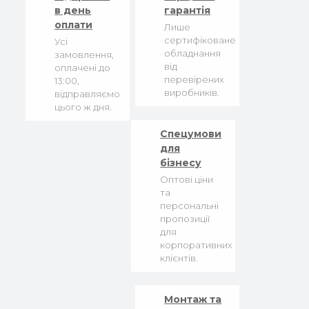
в день
гарантія
оплати
Лише
сертифіковане
Усі
обладнання
замовлення,
від
оплачені до
перевірених
13:00,
виробників.
відправляємо
цього ж дня.
Спецумови
для
бізнесу
Оптові ціни
та
персональні
пропозиції
для
корпоративних
клієнтів.
Монтаж та