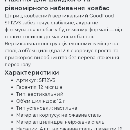
рівномірного набивання ковбас
Шприц ковбасний вертикальний GoodFood
SF12VS забезпечує стабільне, акуратне
формування ковбас у будь-якому форматі — від
тонких сосисок до масивних батонів.
Вертикальна конструкція економить місце на
столі, а об’єм циліндра 12 л скорочує простої та
прискорює виробництво без перевантаження
персоналу.
Характеристики
Артикул: SF12VS
Гарантія: 12 місяців
Тип: вертикальний
Об’єм циліндра: 12 л
Тип установки: настільна
Матеріал корпусу: неіржавна сталь
Матеріал циліндра: неіржавна сталь
Насадки: 4 шт, неіржавна сталь, діаметри 16,