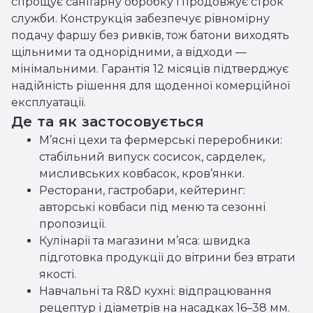
спрощує санітарну обробку і продовжує строк
служби. Конструкція забезпечує рівномірну
подачу фаршу без ривків, тож батони виходять
щільними та однорідними, а відходи —
мінімальними. Гарантія 12 місяців підтверджує
надійність рішення для щоденної комерційної
експлуатації.
Де та як застосовується
М’ясні цехи та фермерські переробники:
стабільний випуск сосисок, сарделек,
мисливських ковбасок, кров’янки.
Ресторани, гастробари, кейтеринг:
авторські ковбаси під меню та сезонні
пропозиції.
Кулінарії та магазини м’яса: швидка
підготовка продукції до вітрини без втрати
якості.
Навчальні та R&D кухні: відпрацювання
рецептур і діаметрів на насадках 16–38 мм.