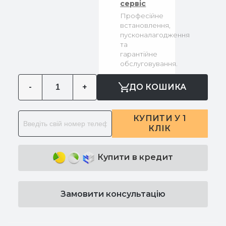
сервіс
Професійне
встановлення,
пусконалагодження
та
гарантійне
обслуговування.
-
+
ДО КОШИКА
КУПИТИ У 1
КЛІК
Купити в кредит
Замовити консультацію