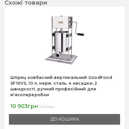
Схожі товари
Вертикальний електричний шприц для
ковбас GoodFood SF30VE, 30 л, нержавіюча
сталь, 4 насадки, плавне регулювання
швидкості
46 725грн
51 917грн
ДО КОШИКА