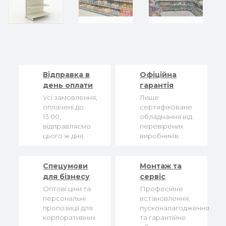
Відправка в
Офіційна
день оплати
гарантія
Усі замовлення,
Лише
оплачені до
сертифіковане
13:00,
обладнання від
відправляємо
перевірених
цього ж дня.
виробників.
Спецумови
Монтаж та
для бізнесу
сервіс
Оптові ціни та
Професійне
персональні
встановлення,
пропозиції для
пусконалагодження
корпоративних
та гарантійне