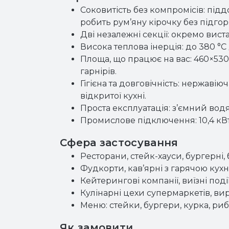
Соковитість без компромісів: під
робить рум’яну кірочку без підгор
Дві незалежні секції: окремо вист
Висока теплова інерція: до 380 °С
Площа, що працює на вас: 460×530
гарнірів.
Гігієна та довговічність: нержавію
відкритої кухні.
Проста експлуатація: з’ємний во
Промислове підключення: 10,4 кВт
Сфера застосування
Ресторани, стейк-хауси, бургерні,
Фудкорти, кав’ярні з гарячою кухн
Кейтерингові компанії, виїзні поді
Кулінарні цехи супермаркетів, вир
Меню: стейки, бургери, курка, риб
Як замовити