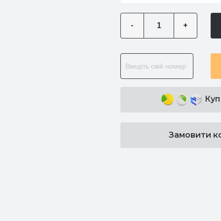
-
+
Куп
Замовити к