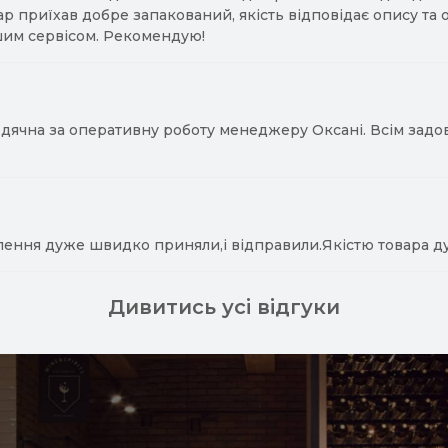
ар приїхав добре запакований, якість відповідає опису та
им сервісом. Рекомендую!
ячна за оперативну роботу менеджеру Оксані. Всім задово
лення дуже швидко приняли,і відправили.Якістю товара д
Дивитись усі відгуки