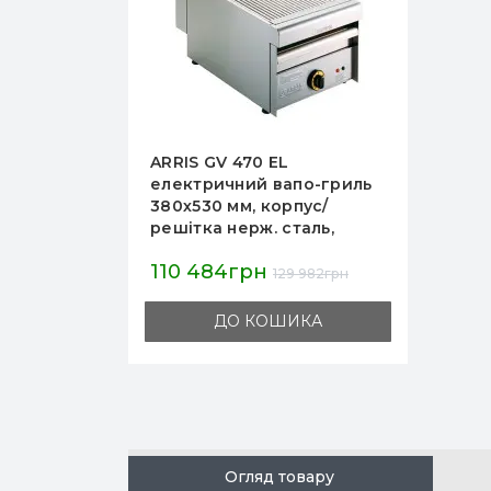
ARRIS GV 470 EL
електричний вапо-гриль
380х530 мм, корпус/
решітка нерж. сталь,
знімний піддон,
110 484грн
420х700х315 мм, для
129 982грн
ресторанів і кафе
ДО КОШИКА
Огляд товару