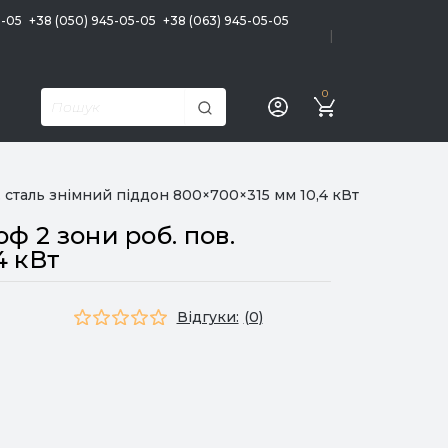
5-05
+38 (050) 945-05-05
+38 (063) 945-05-05
|
0
сталь знімний піддон 800×700×315 мм 10,4 кВт
 2 зони роб. пов.
4 кВт
Відгуки:
(0)