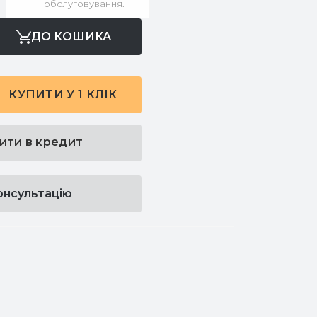
обслуговування.
ДО КОШИКА
КУПИТИ У 1 КЛІК
ити в кредит
онсультацію