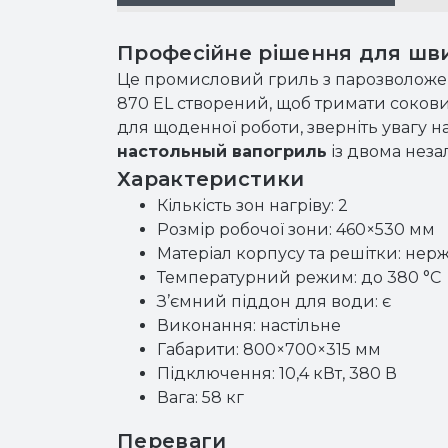
Професійне рішення для шв
Це промисловий гриль з парозволожен
870 EL створений, щоб тримати сокови
для щоденної роботи, зверніть увагу н
настольный вапогриль
із двома нез
Характеристики
Кількість зон нагріву: 2
Розмір робочої зони: 460×530 мм
Матеріал корпусу та решітки: нер
Температурний режим: до 380 °С
З’ємний піддон для води: є
Виконання: настільне
Габарити: 800×700×315 мм
Підключення: 10,4 кВт, 380 В
Вага: 58 кг
Переваги