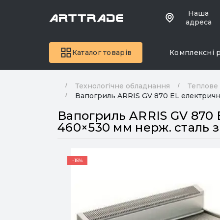
Наша
адреса
Каталог товарів
Комплексні 
Технологічне обладнання
Теплове
Вапогриль ARRIS GV 870 EL електрични
Вапогриль ARRIS GV 870 
460×530 мм нерж. сталь з
-15%