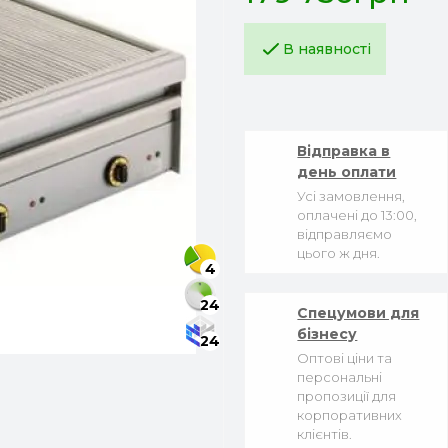
В наявності
Відправка в
день оплати
Усі замовлення,
оплачені до 13:00,
відправляємо
цього ж дня.
4
24
Спецумови для
бізнесу
24
Оптові ціни та
персональні
пропозиції для
корпоративних
клієнтів.