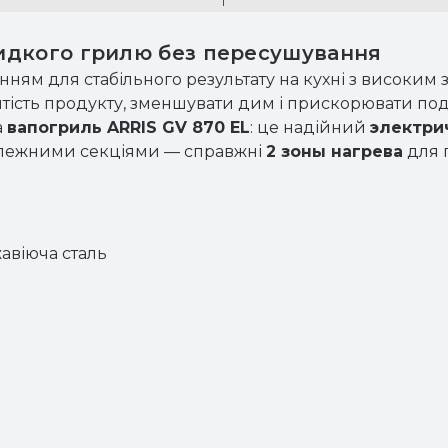
идкого грилю без пересушування
ням для стабільного результату на кухні з високим
тість продукту, зменшувати дим і прискорювати по
а
вапогриль ARRIS GV 870 EL
: це надійний
электри
алежними секціями — справжні
2 зоны нагрева
для 
жавіюча сталь