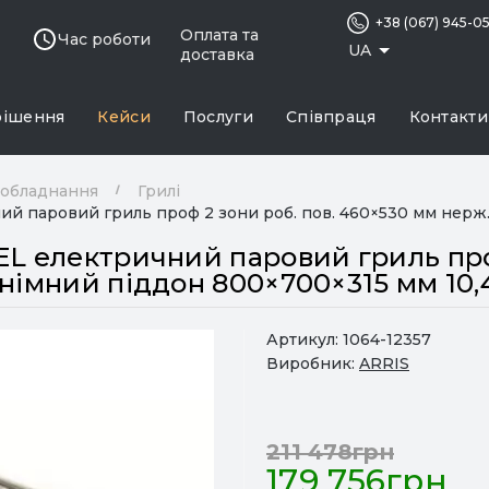
+38 (067) 945-0
Оплата та
Час роботи
UA
доставка
рішення
Кейси
Послуги
Співпраця
Контакти
 обладнання
Грилі
й паровий гриль проф 2 зони роб. пов. 460×530 мм нерж. 
EL електричний паровий гриль проф
німний піддон 800×700×315 мм 10,
Артикул:
1064-12357
Виробник:
ARRIS
211 478грн
179 756грн