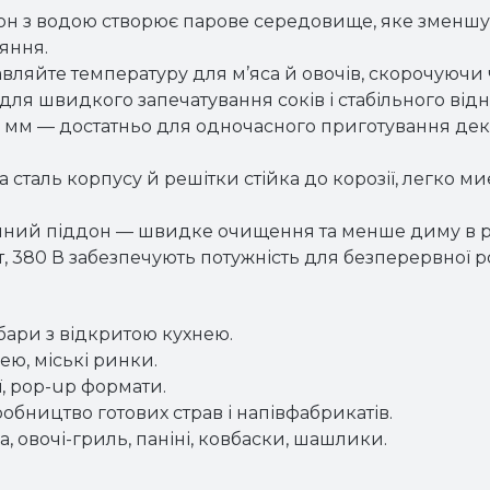
дон з водою створює парове середовище, яке зменшу
яння.
авляйте температуру для м’яса й овочів, скорочуючи 
 для швидкого запечатування соків і стабільного від
 мм — достатньо для одночасного приготування декіл
ча сталь корпусу й решітки стійка до корозії, легко м
дяний піддон — швидке очищення та менше диму в ро
, 380 В забезпечують потужність для безперервної ро
 бари з відкритою кухнею.
ею, міські ринки.
ї, pop-up формати.
обництво готових страв і напівфабрикатів.
а, овочі-гриль, паніні, ковбаски, шашлики.