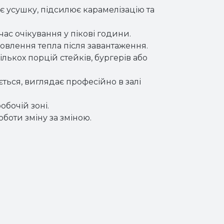
є усушку, підсилює карамелізацію та
час очікування у пікові години.
новлення тепла після завантаження.
ькох порцій стейків, бургерів або
иється, виглядає професійно в залі
бочій зоні.
боти зміну за зміною.