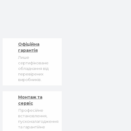
Офіційна
гарантія
Лише
сертифіковане
обладнання від
перевірених
виробників.
Монтаж та
сервіс
Професійне
встановлення,
пусконалагодження
та гарантійне