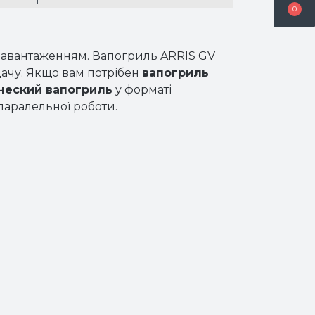
0
 завантаженням. Вапогриль ARRIS GV
дачу. Якщо вам потрібен
вапогриль
ческий вапогриль
у форматі
паралельної роботи.