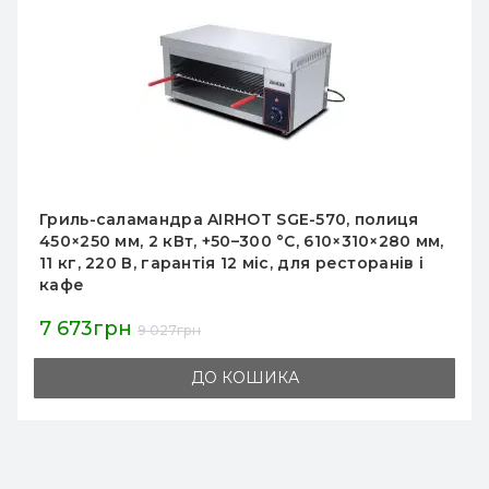
Гриль-саламандра AIRHOT SGE-580, поверхня
525х335 мм, 2,4 кВт, 220 В, +30–+300 °C, 1 зона,
габарити 580х455х332 мм, 12 міс, Китай
11 730грн
13 800грн
ДО КОШИКА