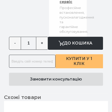
сервіс
Професійне
встановлення,
пусконалагодження
та
гарантійне
обслуговування.
-
+
ДО КОШИКА
КУПИТИ У 1
КЛІК
Замовити консультацію
Схожі товари