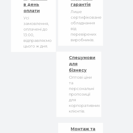
в день
гарантія
оплати
Лише
сертифіковане
Усі
обладнання
замовлення,
від
оплачені до
перевірених
13:00,
виробників.
відправляємо
цього ж дня.
Спецумови
для
бізнесу
Оптові ціни
та
персональні
пропозиції
для
корпоративних
клієнтів.
Монтаж та