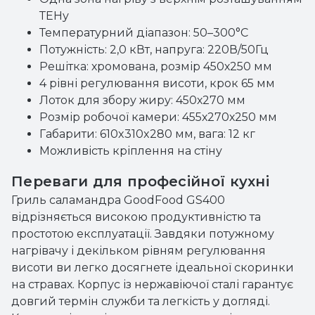
ТЕНу
Температурний діапазон: 50–300°С
Потужність: 2,0 кВт, напруга: 220В/50Гц
Решітка: хромована, розмір 450х250 мм
4 рівні регулювання висоти, крок 65 мм
Лоток для збору жиру: 450х270 мм
Розмір робочої камери: 455х270х250 мм
Габарити: 610x310x280 мм, вага: 12 кг
Можливість кріплення на стіну
Переваги для професійної кухні
Гриль саламандра GoodFood GS400
відрізняється високою продуктивністю та
простотою експлуатації. Завдяки потужному
нагрівачу і декільком рівням регулювання
висоти ви легко досягнете ідеальної скоринки
на стравах. Корпус із нержавіючої сталі гарантує
довгий термін служби та легкість у догляді.