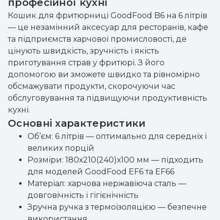
професійної кухні
Кошик для фритюрниці GoodFood B6 на 6 літрів
— це незамінний аксесуар для ресторанів, кафе
та підприємств харчової промисловості, де
цінують швидкість, зручність і якість
приготування страв у фритюрі. З його
допомогою ви зможете швидко та рівномірно
обсмажувати продукти, скорочуючи час
обслуговування та підвищуючи продуктивність
кухні.
Основні характеристики
Об’єм: 6 літрів — оптимально для середніх і
великих порцій
Розміри: 180х210(240)х100 мм — підходить
для моделей GoodFood EF6 та EF66
Матеріал: харчова нержавіюча сталь —
довговічність і гігієнічність
Зручна ручка з термоізоляцією — безпечне
використання