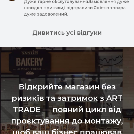
Дуже гарне обслуговування.Замовлення дуже
швидко приняли,і відправили.Якістю товара
дуже задоволений.
Дивитись усі відгуки
Відкрийте магазин без
ризиків та затримок з ART
TRADE — повний цикл від
проєктування до монтажу,
щоб ваш бізнес працював