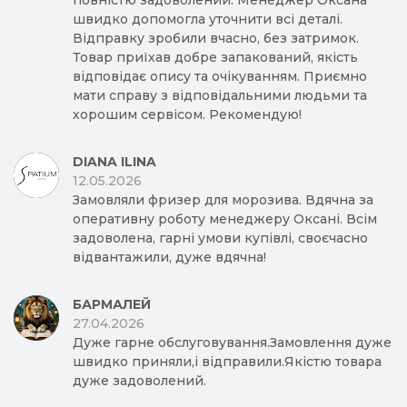
повністю задоволений. Менеджер Оксана
швидко допомогла уточнити всі деталі.
Відправку зробили вчасно, без затримок.
Товар приїхав добре запакований, якість
відповідає опису та очікуванням. Приємно
мати справу з відповідальними людьми та
хорошим сервісом. Рекомендую!
DIANA ILINA
12.05.2026
Замовляли фризер для морозива. Вдячна за
оперативну роботу менеджеру Оксані. Всім
задоволена, гарні умови купівлі, своєчасно
відвантажили, дуже вдячна!
БАРМАЛЕЙ
27.04.2026
Дуже гарне обслуговування.Замовлення дуже
швидко приняли,і відправили.Якістю товара
дуже задоволений.