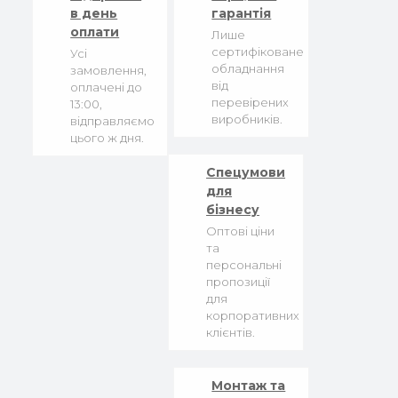
в день
гарантія
оплати
Лише
сертифіковане
Усі
обладнання
замовлення,
від
оплачені до
перевірених
13:00,
виробників.
відправляємо
цього ж дня.
Спецумови
для
бізнесу
Оптові ціни
та
персональні
пропозиції
для
корпоративних
клієнтів.
Монтаж та