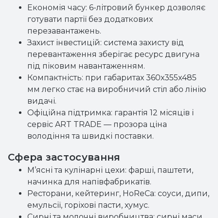
Економія часу: 6-літровий бункер дозволяє
готувати партії без додаткових
перезавантажень.
Захист інвестицій: система захисту від
перевантаження зберігає ресурс двигуна
під піковим навантаженням.
Компактність: при габаритах 360х355х485
мм легко стає на виробничий стіл або лінію
видачі.
Офіційна підтримка: гарантія 12 місяців і
сервіс ART TRADE — прозора ціна
володіння та швидкі поставки.
Сфера застосування
М’ясні та кулінарні цехи: фарші, паштети,
начинка для напівфабрикатів.
Ресторани, кейтеринг, HoReCa: соуси, дипи,
емульсії, горіхові пасти, хумус.
Сирні та молочні виробництва: сирні маси,