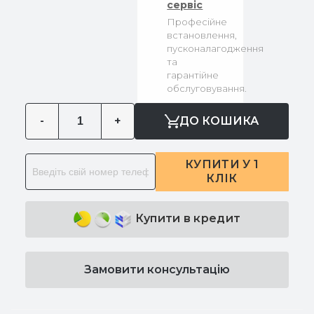
сервіс
Професійне
встановлення,
пусконалагодження
та
гарантійне
обслуговування.
-
+
ДО КОШИКА
КУПИТИ У 1
КЛІК
Купити в кредит
Замовити консультацію