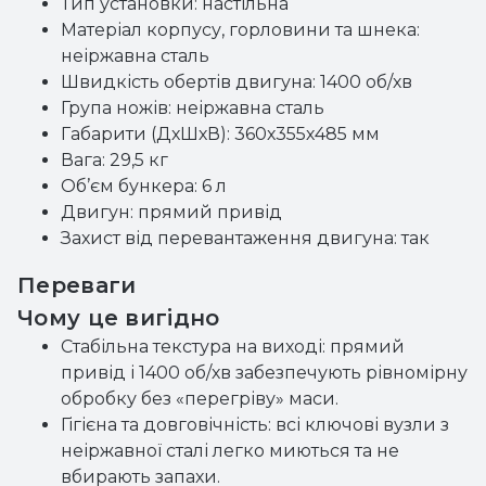
Тип установки: настільна
Матеріал корпусу, горловини та шнека:
неіржавна сталь
Швидкість обертів двигуна: 1400 об/хв
Група ножів: неіржавна сталь
Габарити (ДхШхВ): 360х355х485 мм
Вага: 29,5 кг
Об’єм бункера: 6 л
Двигун: прямий привід
Захист від перевантаження двигуна: так
Переваги
Чому це вигідно
Стабільна текстура на виході: прямий
привід і 1400 об/хв забезпечують рівномірну
обробку без «перегріву» маси.
Гігієна та довговічність: всі ключові вузли з
неіржавної сталі легко миються та не
вбирають запахи.