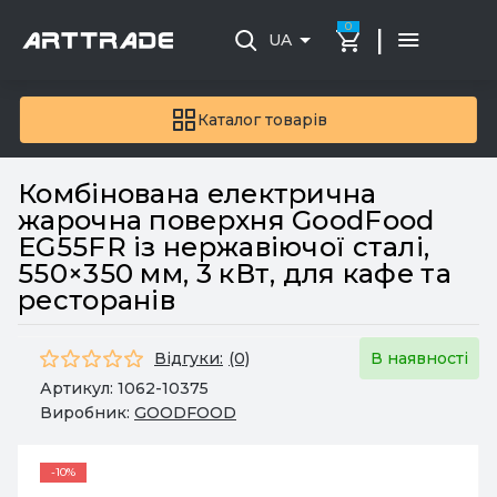
0
|
UA
Каталог товарів
Комбінована електрична
жарочна поверхня GoodFood
EG55FR із нержавіючої сталі,
550×350 мм, 3 кВт, для кафе та
ресторанів
Відгуки:
(0)
В наявності
Артикул:
1062-10375
Виробник:
GOODFOOD
-10%