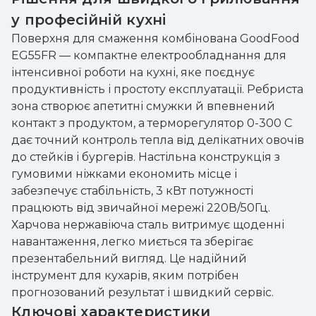
у професійній кухні
Поверхня для смаження комбінована GoodFood
EG55FR — компактне електрообладнання для
інтенсивної роботи на кухні, яке поєднує
продуктивність і простоту експлуатації. Ребриста
зона створює апетитні смужки й впевнений
контакт з продуктом, а терморегулятор 0-300 С
дає точний контроль тепла від делікатних овочів
до стейків і бургерів. Настільна конструкція з
гумовими ніжками економить місце і
забезпечує стабільність, 3 кВт потужності
працюють від звичайної мережі 220В/50Гц.
Харчова нержавіюча сталь витримує щоденні
навантаження, легко миється та зберігає
презентабельний вигляд. Це надійний
інструмент для кухарів, яким потрібен
прогнозований результат і швидкий сервіс.
Ключові характеристики