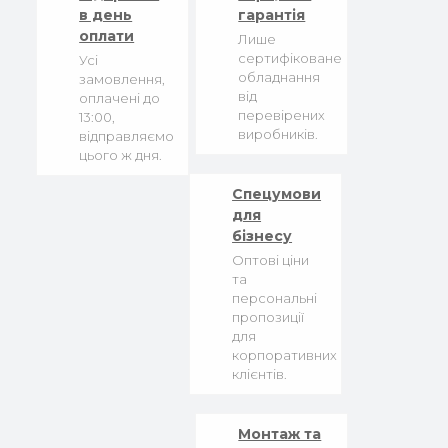
в день
гарантія
оплати
Лише
сертифіковане
Усі
обладнання
замовлення,
від
оплачені до
перевірених
13:00,
виробників.
відправляємо
цього ж дня.
Спецумови
для
бізнесу
Оптові ціни
та
персональні
пропозиції
для
корпоративних
клієнтів.
Монтаж та