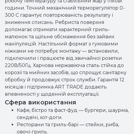
робочу температуру та стабільний жар у пікові
години. Точний механічний терморегулятор 0-
300 С гарантує повторюваність результату і
зниження списань. Ребриста поверхня
допомагає отримати характерний гриль-
малюнок та щільне обсмаження без зайвих
маніпуляцій. Настільний формат з гумовими
ніжками не потребує монтажу — встановили,
підключили і працюєте від звичайної розетки
220В/50Гц. Харчова нержавіюча сталь стійка до
корозії та мийних засобів, що спрощує санітарну
обробку й продовжує строк служби. Гарантія 12
місяців і підтримка ART TRADE додають
впевненості у щоденній експлуатації.
Сфера використання
Кафе, бістро та фаст-фуд — бургери, шаурма,
сендвічі, хот-доги.
Ресторани та гриль-барі — стейки, риба,
овочі-гриль.