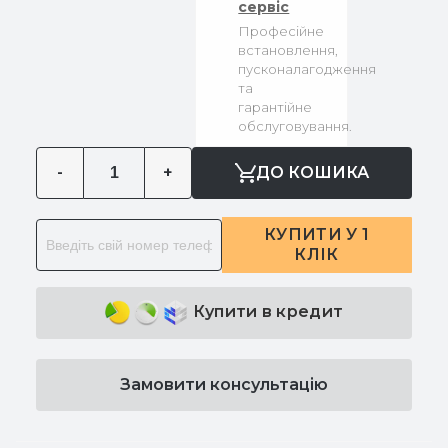
сервіс
Професійне
встановлення,
пусконалагодження
та
гарантійне
обслуговування.
-
+
ДО КОШИКА
КУПИТИ У 1
КЛІК
Купити в кредит
Замовити консультацію