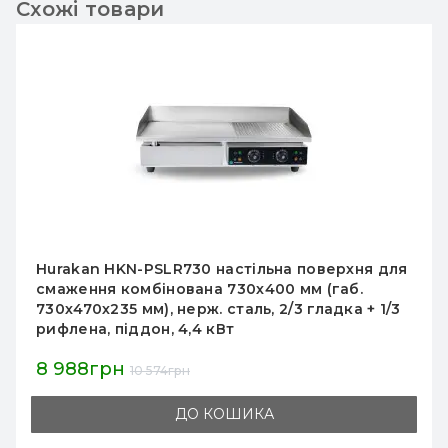
Схожі товари
Настільна поверхня для смаження HURAKAN
HKN-PSL730, гладка, нержавіюча сталь,
робоча 730×400 мм, 730×470×235 мм, 4,4 кВт,
50–300°С, піддон
8 330грн
9 800грн
ДО КОШИКА