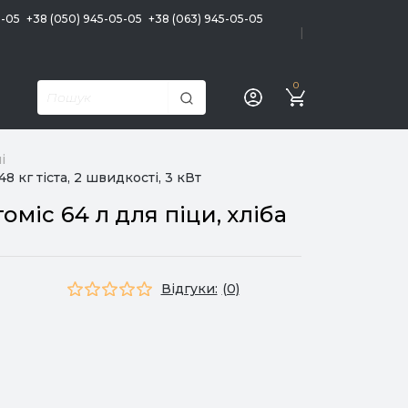
5-05
+38 (050) 945-05-05
+38 (063) 945-05-05
|
0
і
 кг тіста, 2 швидкості, 3 кВт
міс 64 л для піци, хліба
Відгуки:
(0)