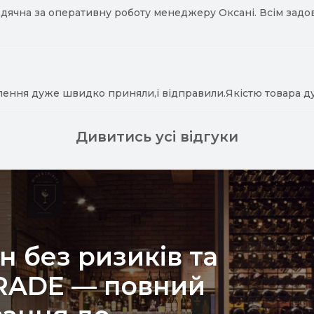
ячна за оперативну роботу менеджеру Оксані. Всім задово
лення дуже швидко приняли,і відправили.Якістю товара д
Дивитись усі відгуки
н без ризиків та
TRADE — повний