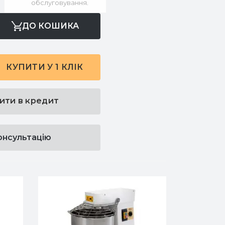
обслуговування.
ДО КОШИКА
КУПИТИ У 1 КЛІК
ити в кредит
онсультацію