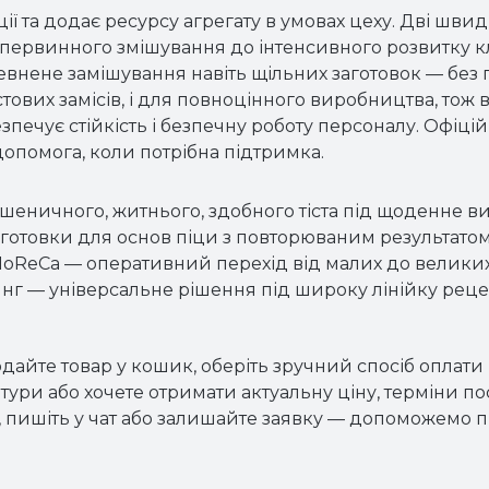
ї та додає ресурсу агрегату в умовах цеху. Дві шви
о первинного змішування до інтенсивного розвитку к
внене замішування навіть щільних заготовок — без п
тових замісів, і для повноцінного виробництва, тож в
печує стійкість і безпечну роботу персоналу. Офіцій
допомога, коли потрібна підтримка.
пшеничного, житнього, здобного тіста під щоденне в
заготовки для основ піци з повторюваним результатом
 HoReCa — оперативний перехід від малих до великих
нг — універсальне рішення під широку лінійку реце
те товар у кошик, оберіть зручний спосіб оплати й
тури або хочете отримати актуальну ціну, терміни пос
 пишіть у чат або залишайте заявку — допоможемо 