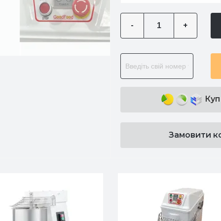
-
+
Куп
Замовити к