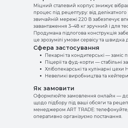
Міцний сталевий корпус знижує вібраці
процес під рецептуру: від делікатног
звичайній мережі 220 В забезпечує впе
завантаження 3–48 кг зручний і для тес
Продумана підлогова конструкція забез
це зрозумілі умови сервісу та швидка 
Сфера застосування
Пекарні та кондитерські — заміс 
Піцерії та фуд-корти — стабільні 
Хлібопекарські та кулінарні цехи
Невеликі виробництва та кейтери
Як замовити
Оформлюйте замовлення онлайн — додай
щодо підбору під ваші обсяги та рецеп
менеджером ART TRADE: телефонуйте,
оперативно організуємо постачання.