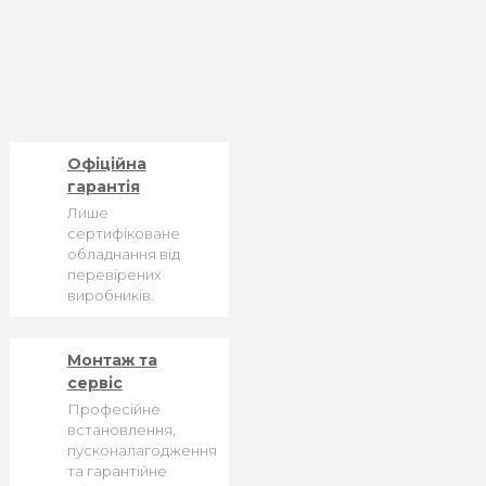
Офіційна
гарантія
Лише
сертифіковане
обладнання від
перевірених
виробників.
Монтаж та
сервіс
Професійне
встановлення,
пусконалагодження
та гарантійне