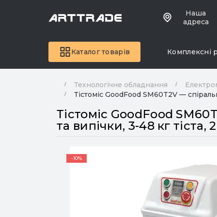
Наша
адреса
Каталог товарів
Комплексні 
Технологічне обладнання
Електро
Тістоміс GoodFood SM60T2V — спіральний
Тістоміс GoodFood SM60T2
та випічки, 3-48 кг тіста, 
-10%