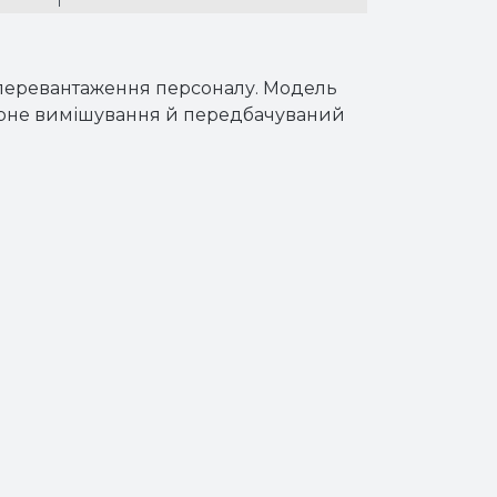
ез перевантаження персоналу. Модель
мірне вимішування й передбачуваний