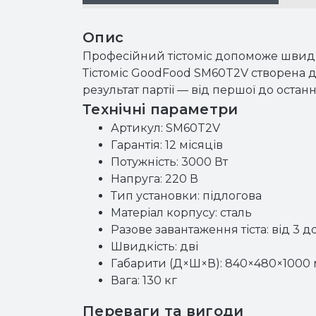
Опис
Професійний тістоміс допоможе швидко 
Тістоміс GoodFood SM60T2V створена 
результат партії — від першої до останн
Технічні параметри
Артикул: SM60T2V
Гарантія: 12 місяців
Потужність: 3000 Вт
Напруга: 220 В
Тип установки: підлогова
Матеріал корпусу: сталь
Разове завантаження тіста: від 3 д
Швидкість: дві
Габарити (Д×Ш×В): 840×480×1000
Вага: 130 кг
Переваги та вигоди