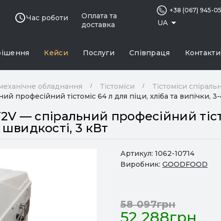
+38 (067) 945-0
Оплата та
Час роботи
UA
доставка
рішення
Кейси
Послуги
Співпраця
Контакти
механічне обладнання
Тістоміси
Тістоміси спіральн
 професійний тістоміс 64 л для піци, хліба та випічки, 3-48
V — спіральний професійний тісто
2 швидкості, 3 кВт
Артикул:
1062-10714
Виробник:
GOODFOOD
58 097грн
52 288грн