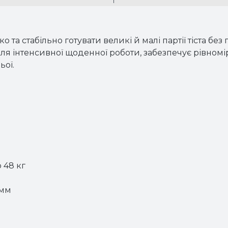
та стабільно готувати великі й малі партії тіста б
для інтенсивної щоденної роботи, забезпечує рівно
ьої.
о 48 кг
 мм