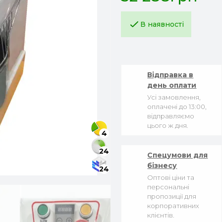
В наявності
Відправка в
день оплати
Усі замовлення,
оплачені до 13:00,
відправляємо
цього ж дня.
4
24
Спецумови для
бізнесу
24
Оптові ціни та
персональні
пропозиції для
корпоративних
клієнтів.