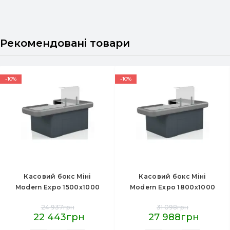
Рекомендовані товари
-10%
-10%
Касовий бокс Міні
Касовий бокс Міні
Modern Expo 1500х1000
Modern Expo 1800х1000
мм із широким
мм з широким
24 937грн
31 098грн
накопичувачем,
накопичувачем,
22 443грн
27 988грн
антрацит, метал/
антрацит, метал/нерж.