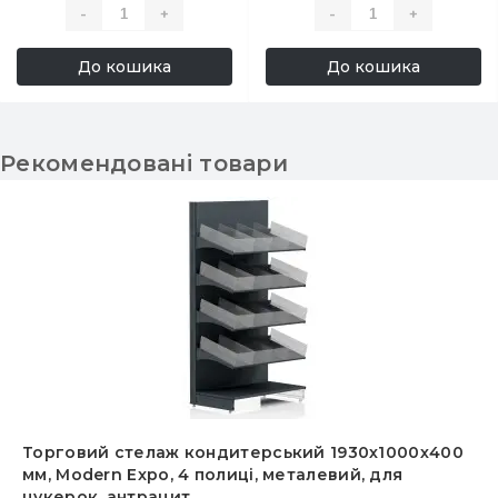
нерж.сталь/пластик, для
сталь, для магазинів і
-
+
-
+
міні-маркетів, Україна
міні-маркетів
До кошика
До кошика
Рекомендовані товари
Торговий стелаж кондитерський 1930х1000х400
мм, Modern Expo, 4 полиці, металевий, для
цукерок, антрацит