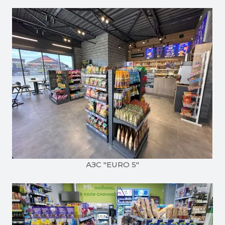
АЗC "EURO 5"