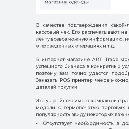
магазина одежды
Стеллаж для одежды
В качестве подтверждения какой-л
Стеллажи для
кассовый чек. Его распечатывают н
гардеробной
ленту всевозможную информацию, на
о проведенных операциях и т.д.
В интернет-магазине ART Trade мо
успешного бизнеса в конкретных у
поэтому вам точно удастся подоб
Заказать POS принтер чеков можно
деталей покупки.
Это устройство имеет компактные ра
модели с термопечатью торговых 
популярность ввиду некоторых важн
Отсутствует необходимость в до