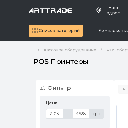
Наш
адрес
Список категорий
Комплексны
Кассовое оборудование
POS обор
POS Принтеры
Фильтр
Цена
-
грн