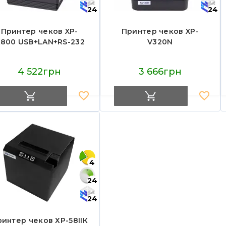
24
24
Принтер чеков XP-
Принтер чеков XP-
800 USB+LAN+RS-232
V320N
4 522грн
3 666грн
4
24
24
интер чеков ХР-58IIК