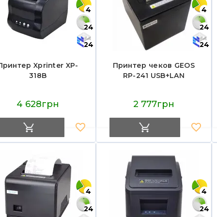
4
4
24
24
24
24
Принтер Xprinter XP-
Принтер чеков GEOS
318B
RP-241 USB+LAN
4 628грн
2 777грн
4
4
24
24