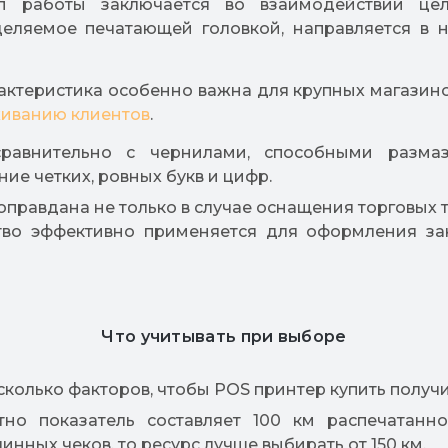
п работы заключается во взаимодействии це
деляемое печатающей головкой, направляется в н
рактеристика особенно важна для крупных магазино
иванию клиентов
.
сравнительно с чернилами, способными размаз
ие четких, ровных букв и цифр.
правдана не только в случае оснащения торговых т
тво эффективно применяется для оформления зак
Что учитывать при выборе
колько факторов, чтобы POS принтер купить получ
тно показатель составляет 100 км распечатанн
инных чеков, то ресурс лучше выбирать от 150 км.