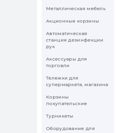
Металлическая мебель
Прилавки в магазин
Термоведра
Лабораторные весы
Тестомесы
Шоковая заморозка
Акционные корзины
Тумбы для
Фритюрницы
Паллетные весы
Тестораскатки
кофемашин
Автоматическая
Чебуречницы
Платформенные
Фаршемешалки
станция дезинфекции
Витрины для магазина
весы
Электрокипятильники
рук
Хлеборезки
Стеллажи из ДСП
Подъемные столы
Электросупницы-
Аксессуары для
Шприцы колбасные
мармиты
Реечные весы
торговли
Штабелеры
Тележки для
супермаркета, магазина
Гидравлическая
тележка рокла
Корзины
покупательские
Генераторы
Турникеты
Оборудование для