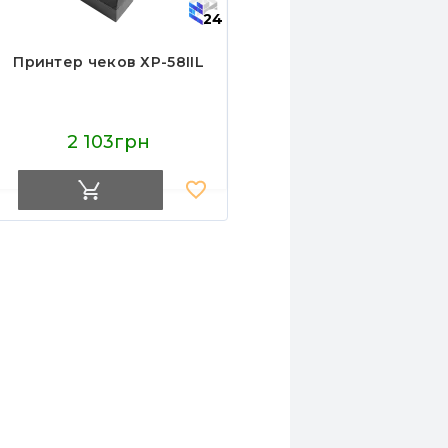
24
Принтер чеков ХР-58IIL
2 103грн