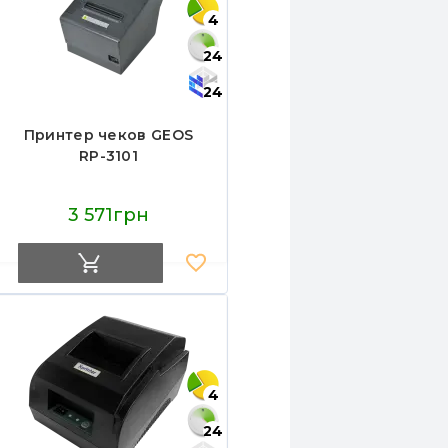
4
24
24
Принтер чеков GEOS
RP-3101
3 571грн
4
24