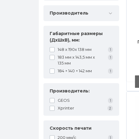
Производитель
Габаритные размеры
(ДхШхВ), мм:
148 x 190x 138 мм
1
183 мм х 143,5 мм х
1
135 мм
184 × 140 × 142 мм
1
Производитель:
GEOS
1
Xprinter
2
Скорость печати
200 мм/с
1