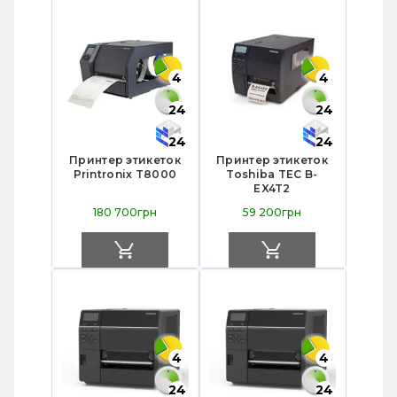
4
4
24
24
24
24
Принтер этикеток
Принтер этикеток
Printronix T8000
Toshiba TEC B-
EX4T2
180 700грн
59 200грн
4
4
24
24