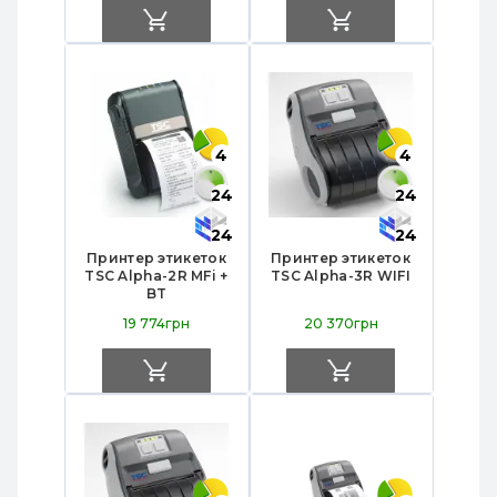
4
4
24
24
24
24
Принтер этикеток
Принтер этикеток
TSC Alpha-2R MFi +
TSC Alpha-3R WIFI
BT
19 774грн
20 370грн