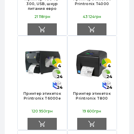
300, USB, шнур
Printronix T4000
питания евро
21 118грн
43 124грн
4
4
24
24
24
24
Принтер этикеток
Принтер этикеток
Printronix T6000e
Printronix T800
120 950грн
19 600грн