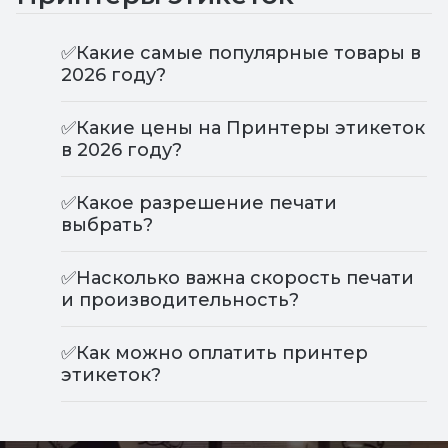
медицине.
✅Какие самые популярные товары в
2026 году?
Выбор принтеров для печати этикеток
Интернет-магазин Art-Trade предлагает
✅Какие цены на Принтеры этикеток
широкий выбор принтеров для печати наклеек,
в 2026 году?
начиная от бюджетных моделей и заканчивая
профессиональным высокопроизводительным
✅Какое разрешение печати
оборудованием.
выбрать?
В каталоге представлены следующие виды
✅Насколько важна скорость печати
машинок для этикеток:
и производительность?
Термопринтеры. С их помощью
изготавливают черно-белые наклейки.
✅Как можно оплатить принтер
Принцип работы основывается на
этикеток?
нанесении рисунка на бумажную ленту
термоголовкой.
Термотрансферные модели. Аппараты