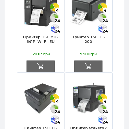
4
4
24
24
24
24
Принтер TSC MH-
Принтер TSC TE-
641P, Wi-Fi, EU
200
128 831грн
9 500грн
4
4
24
24
24
24
Принтер TSC TE-
Принтер этикеток