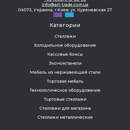
выдаем гарантию на 12 месяцев.
info@art-trade.com.ua
04073, Украина, г.Киев, ул. Куреневская 27
Категории
Сколько стоит принтер этикеток?
Стеллажи
Цена принтера для печати этикеток зависит от
Холодильное оборудование
способа нанесения печати,
производительности, габаритов, наличия
Кассовые боксы
дополнительных функций. В нашем интернет-
Экономпанели
магазине минимальная стоимость составляет
Мебель из нержавеющей стали
8063 грн. Ассортимент регулярно пополняется,
добавляются более дорогие и дешевые
Торговая мебель
модели. Цены и наличие уточняйте у
Технологическое оборудование
менеджера.
Торговые стеллажи
Стеллажи для магазина
Стеллажи металлические