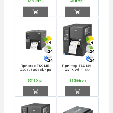
45 926грн
45 117грн
4
4
24
24
24
24
Принтер TSC MB-
Принтер TSC MH-
340T, 300dpi,7 ps
341P, Wi-Fi, EU
53 180грн
93 398грн