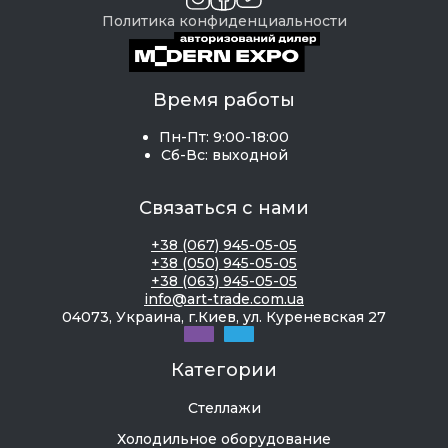
предлагается выпечка и другие
Политика конфиденциальности
кондитерские изделия.
Витрина вертикальная позволяет красиво
показывать всё содержимое, как спереди, так и
Время работы
с боков, благодаря прозрачному стеклу фасада
Пн-Пт: 9:00-18:00
и боковых стенок, увеличивая обзор
Сб-Вс: выходной
покупателям.
Связаться с нами
Её характеристиками являются:
Вертикальное расположение, благодаря
+38 (067) 945-05-05
+38 (050) 945-05-05
чему товар можно выкладывать на
+38 (063) 945-05-05
нескольких уровнях с помощью полок,
info@art-trade.com.ua
имеющих регулируемую высоту, чтобы
04073, Украина, г.Киев, ул. Куреневская 27
можно было менять их расположение,
зависимо от высоты кондитерского
Категории
изделия. Полки тоже часто сделаны из
Стеллажи
стекла или лёгкого сетчатого металла для
улучшения обзорности;
Холодильное оборудование