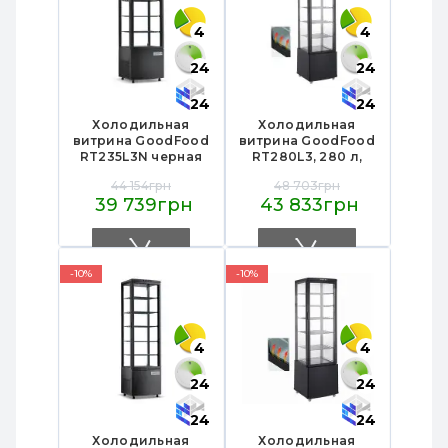
4
4
24
24
24
24
Холодильная
Холодильная
витрина GoodFood
витрина GoodFood
RT235L3N черная
RT280L3, 280 л,
черная, с LED-
44 154грн
48 703грн
подсветкой, 5
39 739грн
43 833грн
полок, для
кондитерских
изделий, кафе и
магазинов
-10%
-10%
4
4
24
24
24
24
Холодильная
Холодильная