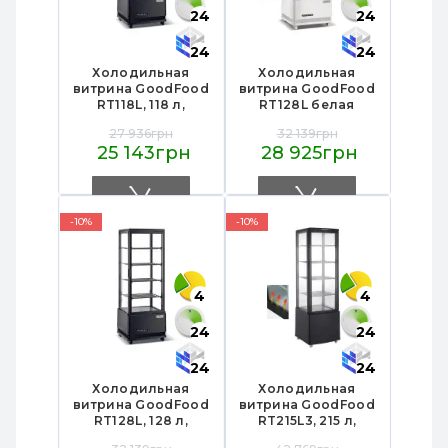
24
24
24
24
Холодильная
Холодильная
витрина GoodFood
витрина GoodFood
RT118L, 118 л,
RT128L белая
черная, LED-
27 936грн
32 139грн
подсветка,
25 143грн
28 925грн
автооттаивание,
динамическое
охлаждение, для
напитков и
кондитерских
-10%
-10%
изделий
4
4
24
24
24
24
Холодильная
Холодильная
витрина GoodFood
витрина GoodFood
RT128L, 128 л,
RT215L3, 215 л,
черная, LED-
черная, с LED-