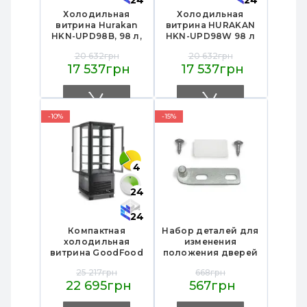
24
24
Холодильная
Холодильная
витрина Hurakan
витрина HURAKAN
HKN-UPD98B, 98 л,
HKN-UPD98W 98 л
+2…8°C, 4 пол.,
+2…+8°C эл.терм.
20 632грн
20 632грн
цифр. терм., по авт.
автоотт. подв. 4-
17 537грн
17 537грн
отт., подв. стекло 4
стр. стекло 4 регул.
стр., 447×400×1119
полки белая
мм, черная, для
447×400×1119мм для
магаз.
магазинов
-10%
-15%
4
24
24
Компактная
Набор деталей для
холодильная
изменения
витрина GoodFood
положения дверей
RT98LR2, 98 л,
холодильников
25 217грн
668грн
черная,
GoodFood RT
22 695грн
567грн
двухстороннее
(RT58L, RT68L,
открывание, LED-
RT78L, RT98L) –