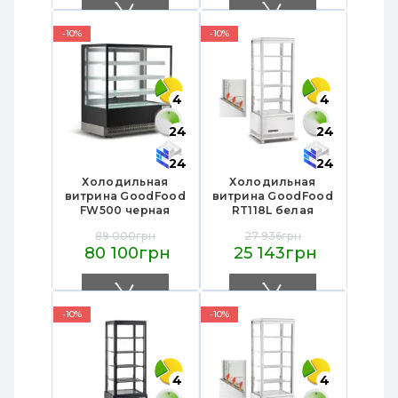
подсветка,
комплект для
автооттаивание
ремонта и
регулировки
-10%
-10%
4
4
24
24
24
24
Холодильная
Холодильная
витрина GoodFood
витрина GoodFood
FW500 черная
RT118L белая
89 000грн
27 936грн
80 100грн
25 143грн
-10%
-10%
4
4