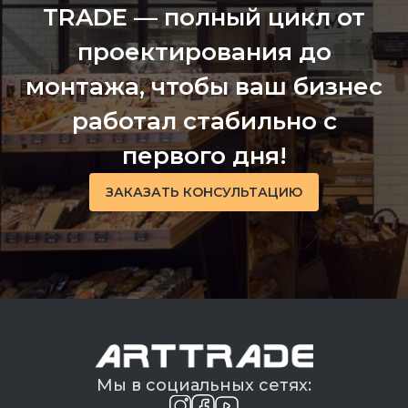
TRADE — полный цикл от
охлаждёнными.
проектирования до
Характеристики
монтажа, чтобы ваш бизнес
кондитерских витрин
работал стабильно с
Витрина кондитерская вертикальная может
первого дня!
быть куплена и установлена в таких
разновидностях бизнеса HoReCa как:
ЗАКАЗАТЬ КОНСУЛЬТАЦИЮ
Кондитерские магазины;
Кафе;
Пекарни, где их продукция продаётся на
месте;
Магазины сладостей и обычных
продуктов;
Мы в социальных сетях:
Рестораны и другие места, где