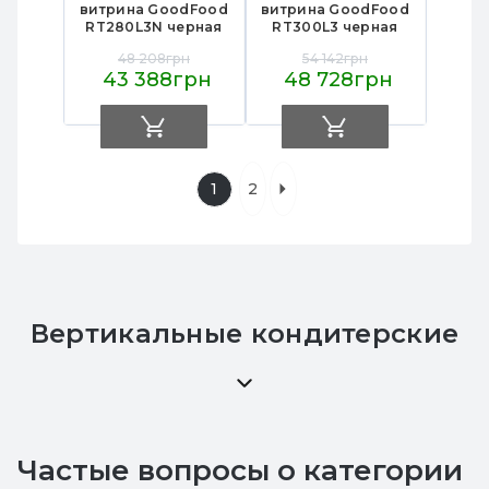
витрина GoodFood
витрина GoodFood
RT280L3N черная
RT300L3 черная
48 208грн
54 142грн
43 388грн
48 728грн
1
2
Вертикальные кондитерские
витрины — мощный
инструмент продаж
сладостей
Частые вопросы о категории
Для каждого бизнеса важно выгодно