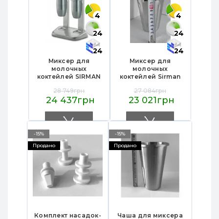
4
4
24
24
24
24
Миксер для
Миксер для
молочных
молочных
коктейлей SIRMAN
коктейлей Sirman
SIRIO 2 — 2 стакана
Sirio 2 — 2 стакана
28 749грн
27 084грн
550 мл, 14 000 об/
550 мл, 14 000 об/
24 437грн
23 021грн
мин, Италия,
хв, 0,2 кВт,
300x195x485 мм,
300×195×485 мм,
для кафе и баров
для кафе/баров
-15%
-15%
Продано
Продано
Комплект насадок-
Чаша для миксера