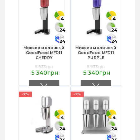
4
4
24
24
24
24
Миксер молочный
Миксер молочный
GoodFood MFD11
GoodFood MFD11
CHERRY
PURPLE
5 933грн
5 933грн
5 340грн
5 340грн
-10%
-10%
4
4
24
24