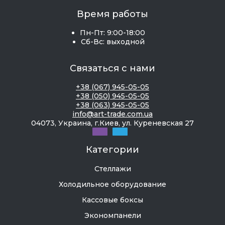
По назначению различают машины для
Время работы
молочных коктейлей бытовые и
профессиональные. Первые сделаны из
Пн-Пт: 9:00-18:00
Сб-Вс: выходной
пластика, они более легкие и компактные.
Вторые не просто более мощные (200-800 Вт).
Они способны работать в течение всей смены,
Связаться с нами
имеют металлические корпуса (лучший вариант
+38 (067) 945-05-05
— из нержавейки) и более крупные стаканы (до
+38 (050) 945-05-05
2,2 л). Кроме того, изготовители промышленных
+38 (063) 945-05-05
info@art-trade.com.ua
моделей серьезно позаботились об их
04073, Украина, г.Киев, ул. Куреневская 27
безопасности, плюс эти изделия отличаются
высокой функциональностью. У них есть защита
Категории
от перегрузки, от разбрызгивания, от
включения без стакана, опоры делают с
Стеллажи
антискользящим покрытием. Также имеется
Холодильное оборудование
система стабилизации, турборежим, автозапуск
и т. п.
Кассовые боксы
Экономпанели