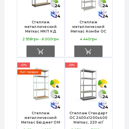
24
24
24
24
Стеллаж
Стеллаж
металлический
металлический
Меткас МКП КД
Меткас Комби ОС
2160х1100х800, 5
2400x1100x300, 6
2 958грн - 6 000грн
4 440грн
ДСП полок по 300
оцинкованных
кг, крашеный — для
полок по 150 кг —
склада, магазина,
универсальное
офиса
решение для
склада и офиса
-61%
-25%
Хит продаж
4
4
24
24
24
24
Стеллаж
Стеллаж Стандарт
металлический
ОС 2400х1200х400
Меткас Бюджет ОМ
Меткас, 220 кг/
1800х900х400, 5
полку, 5 полок,