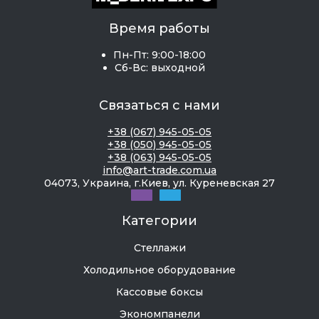
Ну и
красота
, конечно. Правда, тут есть подвох
Время работы
— красиво только когда порядок. А порядок на
Пн-Пт: 9:00-18:00
открытых полках поддерживать сложнее. Зато
Сб-Вс: выходной
стимул хороший!
Связаться с нами
Для небольших квартир стеллаж — это еще и
разделитель пространства
. Ставишь между
+38 (067) 945-05-05
кухней и гостиной, получается легкая
+38 (050) 945-05-05
+38 (063) 945-05-05
перегородка. И места не съедает, и зонирует
info@art-trade.com.ua
отлично.
04073, Украина, г.Киев, ул. Куреневская 27
Категории
Какие бывают:
классификация от практика
Стеллажи
Холодильное оборудование
По месту установки
Кассовые боксы
Экономпанели