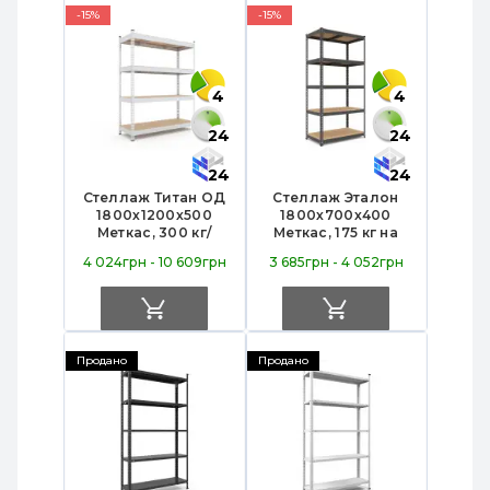
-15%
-15%
4
4
24
24
24
24
Стеллаж Титан ОД
Стеллаж Эталон
1800х1200х500
1800х700х400
Меткас, 300 кг/
Меткас, 175 кг на
полку, 4 полки,
полку, 5 полок,
4 024грн - 10 609грн
3 685грн - 4 052грн
ДСП,
МДФ, окрашенный,
оцинкованный,
металлический
металлический
Продано
Продано