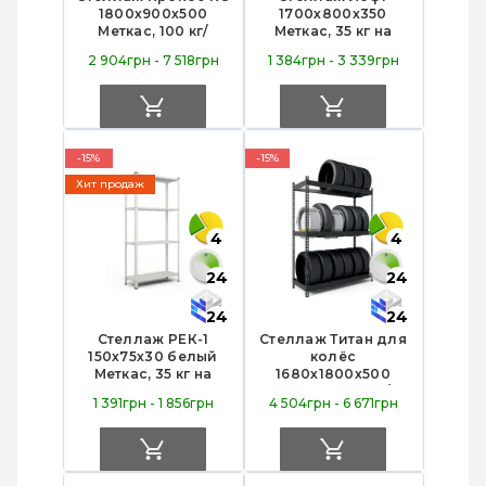
1800х900х500
1700х800х350
Меткас, 100 кг/
Меткас, 35 кг на
полку, 5 полок,
полку, 5 полок,
2 904грн - 7 518грн
1 384грн - 3 339грн
окрашенный,
ЛДСП, антрацит-
металлический
белый снег
-15%
-15%
Хит продаж
4
4
24
24
24
24
Стеллаж РЕК-1
Стеллаж Титан для
150х75х30 белый
колёс
Меткас, 35 кг на
1680х1800х500
полку, 4 полки,
Меткас, 300 кг/
1 391грн - 1 856грн
4 504грн - 6 671грн
окрашенный,
полку, 3 яруса
металлический